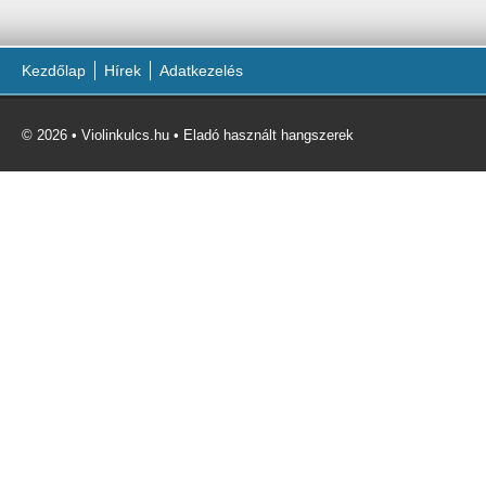
Kezdőlap
Hírek
Adatkezelés
© 2026 • Violinkulcs.hu • Eladó használt hangszerek