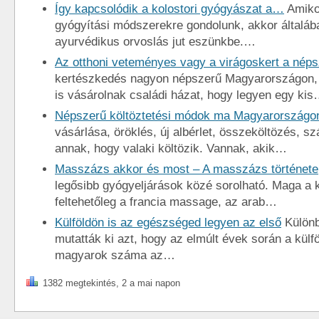
Így kapcsolódik a kolostori gyógyászat a…
Amiko
gyógyítási módszerekre gondolunk, akkor általába
ayurvédikus orvoslás jut eszünkbe.…
Az otthoni veteményes vagy a virágoskert a nép
kertészkedés nagyon népszerű Magyarországon, 
is vásárolnak családi házat, hogy legyen egy ki
Népszerű költöztetési módok ma Magyarországo
vásárlása, öröklés, új albérlet, összeköltözés, s
annak, hogy valaki költözik. Vannak, akik…
Masszázs akkor és most – A masszázs története
legősibb gyógyeljárások közé sorolható. Maga a k
feltehetőleg a francia massage, az arab…
Külföldön is az egészséged legyen az első
Különb
mutatták ki azt, hogy az elmúlt évek során a külfö
magyarok száma az…
1382 megtekintés, 2 a mai napon