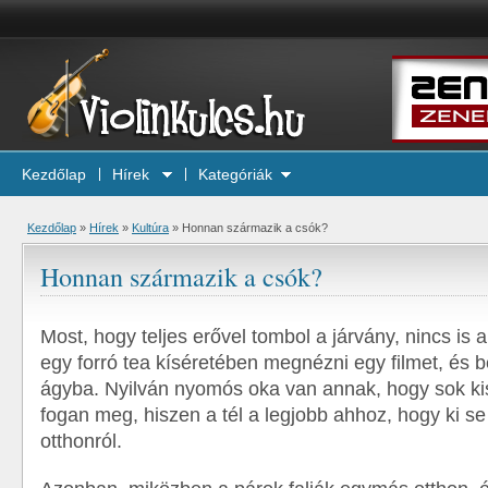
Kezdőlap
Hírek
Kategóriák
Kezdőlap
»
Hírek
»
Kultúra
»
Honnan származik a csók?
Honnan származik a csók?
Most, hogy teljes erővel tombol a járvány, nincs is a
egy forró tea kíséretében megnézni egy filmet, és 
ágyba. Nyilván nyomós oka van annak, hogy sok kis
fogan meg, hiszen a tél a legjobb ahhoz, hogy ki s
otthonról.