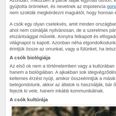
Azonban, miközben a párok falják egymás otthon, él
gyújtotta örömeket, és nevetnek az impotencia
gon
nem szokták megkérdezni maguktól, hogy honnan e
A csók egy olyan cselekvés, amit minden országba
ahol nem csinálják nyilvánosan, de a szerelmes pá
elszántsággal művelik. Annyira felkapott és elfogado
világnapot is kapott. Azonban néha elgondolkodunk
érintjük össze az orrunkat, vagy a fülünket, ha tetsz
A csók biológiája
Az első ok nem a történelemben vagy a kultúrában
hanem a biológiában. A ajkakban sok idegvégződés 
kellemes érzést nyújt, amikor összeérintjük a másik
belegondolunk, akkor az állatok is használják, bár 
fejezik ki vele, hanem inkább kommunikálnak.
A csók kultúrája