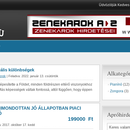
Üdvözöljük Kedve
rális különbségek
Alkategó
erek
| Feladva: 2022. január 13. csütörtök
pesítette a Földet, minden földrészen eltérő viszonyokhoz
Pianínó
(12)
 Más képességek váltak fontossá, attól függően, hogy éppen
Zongora
(3)
KIMONDOTTAN JÓ ÁLLAPOTBAN PIACI
Apróhirde
Ó
199000 Ft
: 2017. október 17. kedd