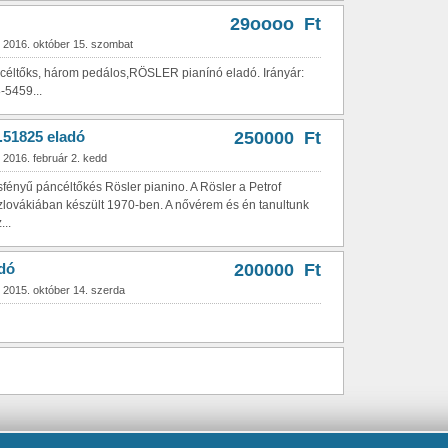
29oooo Ft
: 2016. október 15. szombat
céltőks, három pedálos,RÖSLER pianínó eladó. Irányár:
-5459...
.51825 eladó
250000 Ft
 2016. február 2. kedd
fényű páncéltőkés Rösler pianino. A Rösler a Petrof
lovákiában készült 1970-ben. A nővérem és én tanultunk
..
adó
200000 Ft
 2015. október 14. szerda