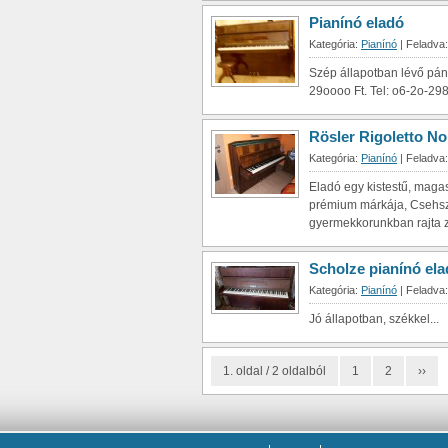
Pianínó eladó
Kategória:
Pianínó
| Feladva
Szép állapotban lévő pán
29oooo Ft. Tel: o6-2o-298
Rösler Rigoletto No
Kategória:
Pianínó
| Feladva:
Eladó egy kistestű, magas
prémium márkája, Csehsz
gyermekkorunkban rajta z.
Scholze pianínó el
Kategória:
Pianínó
| Feladva:
Jó állapotban, székkel...
1. oldal / 2 oldalból
1
2
››