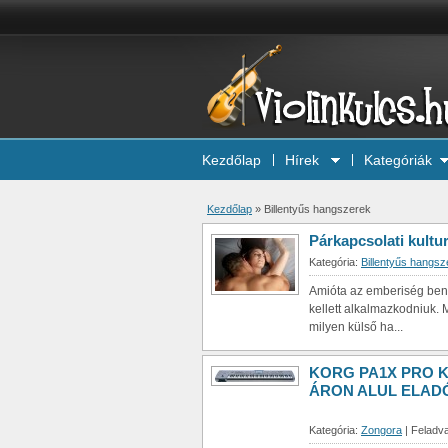
Kezdőlap
Hírek
Kategóriák
Kezdőlap
»
Billentyűs hangszerek
Párkapcsolati kultu
Kategória:
Billentyűs hangsz
Amióta az emberiség bené
kellett alkalmazkodniuk.
milyen külső ha...
KORG PA1X PRO 
ÁRON ALUL ELAD
Kategória:
Zongora
| Feladva