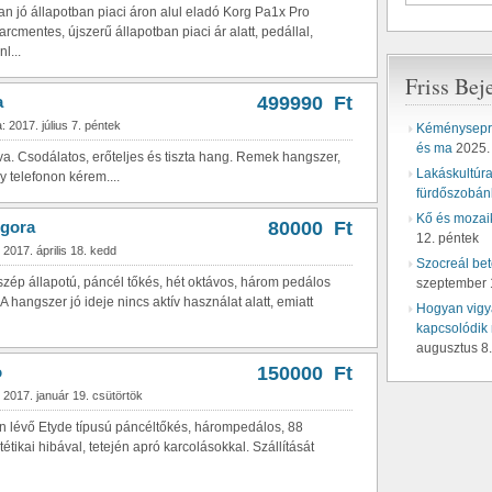
n jó állapotban piaci áron alul eladó Korg Pa1x Pro
rcmentes, újszerű állapotban piaci ár alatt, pedállal,
l...
Friss Bej
a
499990 Ft
: 2017. július 7. péntek
Kéményseprő
és ma
2025.
ítva. Csodálatos, erőteljes és tiszta hang. Remek hangszer,
Lakáskultúra 
 telefonon kérem....
fürdőszobán
Kő és mozai
ngora
80000 Ft
12. péntek
 2017. április 18. kedd
Szocreál be
szép állapotú, páncél tőkés, hét oktávos, három pedálos
szeptember 
 hangszer jó ideje nincs aktív használat alatt, emiatt
Hogyan vigyá
kapcsolódik 
augusztus 8.
o
150000 Ft
 2017. január 19. csütörtök
n lévő Etyde típusú páncéltőkés, hárompedálos, 88
tétikai hibával, tetején apró karcolásokkal. Szállítását