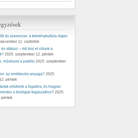
egyzések
k és szerencse: a kéménykultúra régen
 december 11. csütörtök
és státusz – mit árul el rólunk a
k?
2025. szeptember 12. péntek
k: művészet a padlón
2025. szeptember
ton: az emlékezés anyaga?
2025.
12. péntek
ztak elődeink a fogaikra, és hogyan
mindez a biológiai fogászathoz?
2025.
 péntek