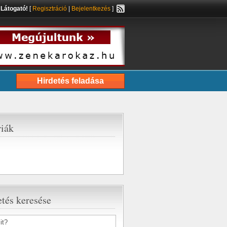
s
Látogató!
[
Regisztráció
|
Bejelentkezés
]
Hirdetés feladása
riák
tés keresése