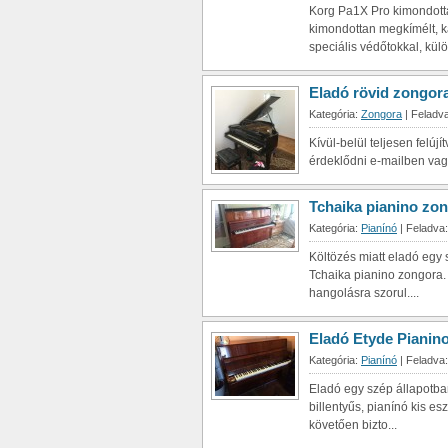
Korg Pa1X Pro kimondotta
kimondottan megkímélt, ka
speciális védőtokkal, külön
Eladó rövid zongor
Kategória:
Zongora
| Feladva
Kívül-belül teljesen felúj
érdeklődni e-mailben vagy
Tchaika pianino zo
Kategória:
Pianínó
| Feladva:
Költözés miatt eladó egy 
Tchaika pianino zongora. A
hangolásra szorul....
Eladó Etyde Pianin
Kategória:
Pianínó
| Feladva:
Eladó egy szép állapotba
billentyűs, pianínó kis esz
követően bizto...