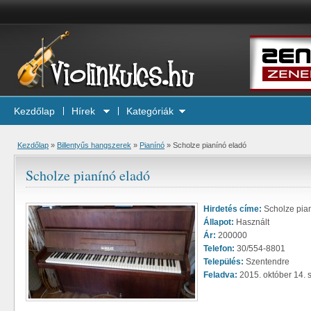
Kezdőlap
Hírek
Kategóriák
Kezdőlap
»
Billentyűs hangszerek
»
Pianínó
»
Scholze pianínó eladó
Scholze pianínó eladó
Hirdetés címe:
Scholze pia
Állapot:
Használt
Ár:
200000
Telefon:
30/554-8801
Település:
Szentendre
Feladva:
2015. október 14. 