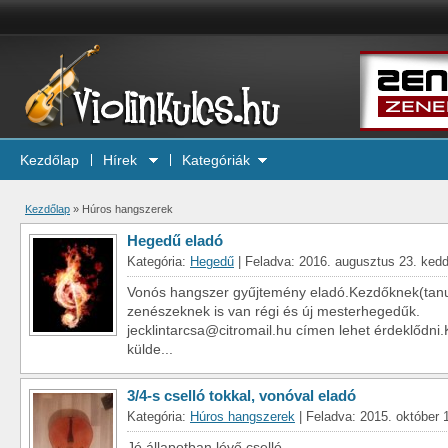
Kezdőlap
Hírek
Kategóriák
Kezdőlap
»
Húros hangszerek
Hegedű eladó
Kategória:
Hegedű
| Feladva: 2016. augusztus 23. ked
Vonós hangszer gyűjtemény eladó.Kezdőknek(tanul
zenészeknek is van régi és új mesterhegedűk.
jecklintarcsa@citromail.hu címen lehet érdeklődni.
külde...
3/4-s cselló tokkal, vonóval eladó
Kategória:
Húros hangszerek
| Feladva: 2015. október 
Jó állapotban lévő cselló...