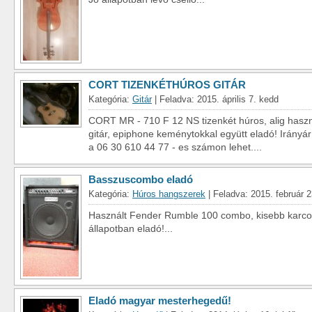
CORT TIZENKÉTHÚROS GITÁR
Kategória:
Gitár
| Feladva: 2015. április 7. kedd
CORT MR - 710 F 12 NS tizenkét húros, alig haszná
gitár, epiphone keménytokkal együtt eladó! Irányár
a 06 30 610 44 77 - es számon lehet....
Basszuscombo eladó
Kategória:
Húros hangszerek
| Feladva: 2015. február 2
Használt Fender Rumble 100 combo, kisebb karcolás
állapotban eladó!...
Eladó magyar mesterhegedű!