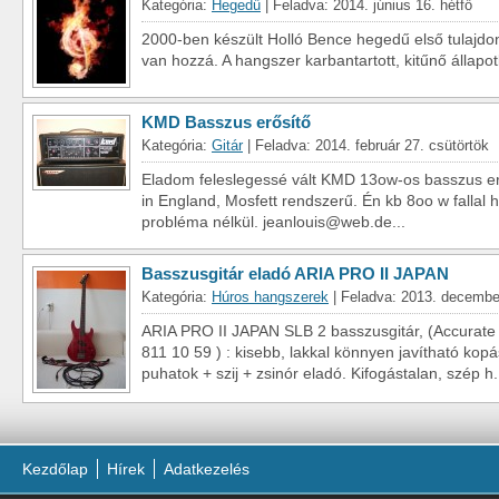
Kategória:
Hegedű
| Feladva: 2014. június 16. hétfő
2000-ben készült Holló Bence hegedű első tulajdono
van hozzá. A hangszer karbantartott, kitűnő állapot
KMD Basszus erősítő
Kategória:
Gitár
| Feladva: 2014. február 27. csütörtök
Eladom feleslegessé vált KMD 13ow-os basszus er
in England, Mosfett rendszerű. Én kb 8oo w fallal
probléma nélkül. jeanlouis@web.de...
Basszusgitár eladó ARIA PRO II JAPAN
Kategória:
Húros hangszerek
| Feladva: 2013. decembe
ARIA PRO II JAPAN SLB 2 basszusgitár, (Accurate 
811 10 59 ) : kisebb, lakkal könnyen javítható kopá
puhatok + szij + zsinór eladó. Kifogástalan, szép h.
Kezdőlap
Hírek
Adatkezelés