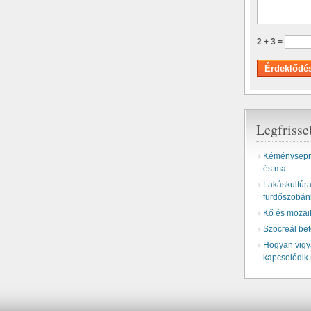
2 + 3 =
Legfriss
Kéményseprő
és ma
Lakáskultúra 
fürdőszobán
Kő és mozai
Szocreál be
Hogyan vigyá
kapcsolódik 