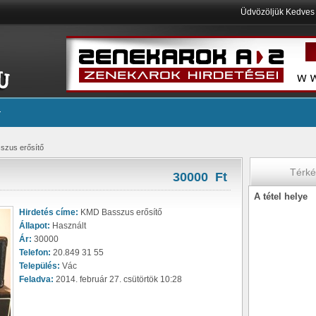
Üdvözöljük Kedve
szus erősítő
Térk
30000 Ft
A tétel helye
Hirdetés címe:
KMD Basszus erősítő
Állapot:
Használt
Ár:
30000
Telefon:
20.849 31 55
Település:
Vác
Feladva:
2014. február 27. csütörtök 10:28