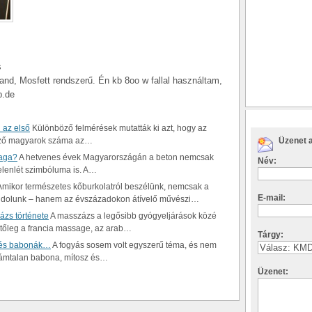
s
and, Mosfett rendszerű. Én kb 8oo w fallal használtam,
b.de
 az első
Különböző felmérések mutatták ki azt, hogy az
ltöző magyarok száma az…
Üzenet a
yaga?
A hetvenes évek Magyarországán a beton nemcsak
Név:
jelenlét szimbóluma is. A…
mikor természetes kőburkolatról beszélünk, nemcsak a
E-mail:
gondolunk – hanem az évszázadokon átívelő művészi…
ázs története
A masszázs a legősibb gyógyeljárások közé
etőleg a francia massage, az arab…
Tárgy:
k és babonák…
A fogyás sosem volt egyszerű téma, és nem
zámtalan babona, mítosz és…
Üzenet: