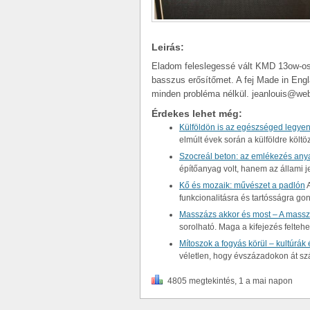
Leirás:
Eladom feleslegessé vált KMD 13ow-o
basszus erősítőmet. A fej Made in Engl
minden probléma nélkül. jeanlouis@we
Érdekes lehet még:
Külföldön is az egészséged legyen
elmúlt évek során a külföldre kö
Szocreál beton: az emlékezés an
építőanyag volt, hanem az állami 
Kő és mozaik: művészet a padlón
A
funkcionalitásra és tartósságra 
Masszázs akkor és most – A massz
sorolható. Maga a kifejezés felteh
Mítoszok a fogyás körül – kultúrá
véletlen, hogy évszázadokon át s
4805 megtekintés, 1 a mai napon