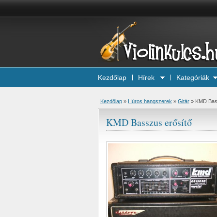
Kezdőlap
Hírek
Kategóriák
Kezdőlap
»
Húros hangszerek
»
Gitár
»
KMD Bas
KMD Basszus erősítő