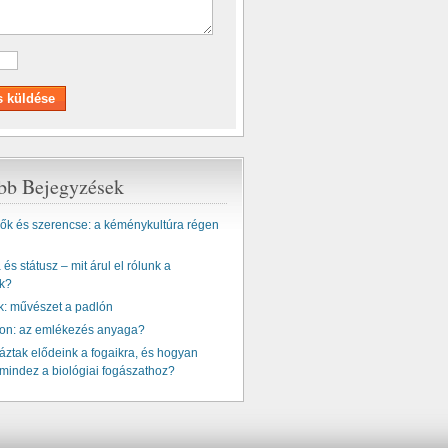
ebb Bejegyzések
k és szerencse: a kéménykultúra régen
és státusz – mit árul el rólunk a
k?
k: művészet a padlón
ton: az emlékezés anyaga?
ztak elődeink a fogaikra, és hogyan
mindez a biológiai fogászathoz?