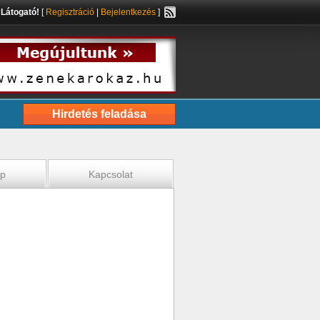
s
Látogató!
[
Regisztráció
|
Bejelentkezés
]
Hirdetés feladása
ép
Kapcsolat