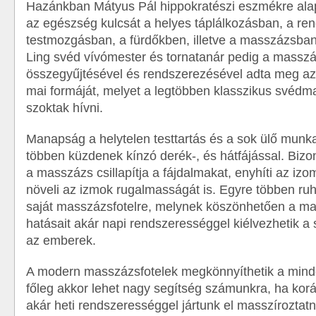
Hazánkban Mátyus Pál hippokratészi eszmékre ala
az egészség kulcsát a helyes táplálkozásban, a re
testmozgásban, a fürdőkben, illetve a masszázsban
Ling svéd vívómester és tornatanár pedig a massz
összegyűjtésével és rendszerezésével adta meg az
mai formáját, melyet a legtöbben klasszikus svéd
szoktak hívni.
Manapság a helytelen testtartás és a sok ülő munka
többen küzdenek kínzó derék-, és hátfájással. Bizon
a masszázs csillapítja a fájdalmakat, enyhíti az izo
növeli az izmok rugalmasságát is. Egyre többen ru
saját masszázsfotelre, melynek köszönhetően a ma
hatásait akár napi rendszerességgel kiélvezhetik a
az emberek.
A modern masszázsfotelek megkönnyíthetik a mind
főleg akkor lehet nagy segítség számunkra, ha kor
akár heti rendszerességgel jártunk el masszíroztatn