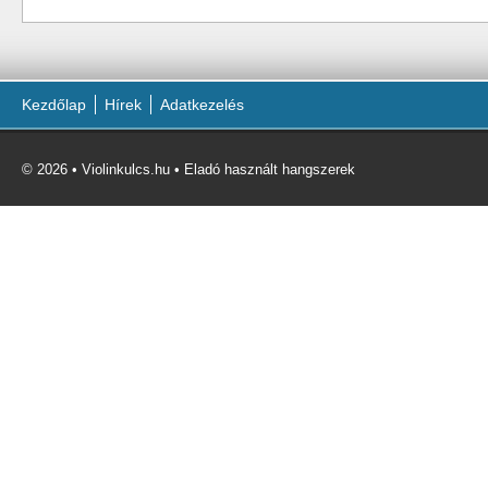
Kezdőlap
Hírek
Adatkezelés
© 2026 • Violinkulcs.hu • Eladó használt hangszerek