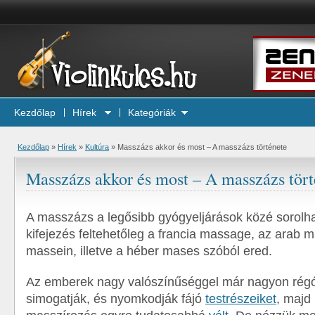
Kezdőlap
Hírek
Kategóriák
Kezdőlap
»
Hírek
»
Kultúra
»
Masszázs akkor és most – A masszázs története
Masszázs akkor és most – A masszázs tört
A masszázs a legősibb gyógyeljárások közé sorolh
kifejezés feltehetőleg a francia massage, az arab 
massein, illetve a héber mases szóból ered.
Az emberek nagy valószínűséggel már nagyon régót
simogatják, és nyomkodják fájó
testrészeiket
, majd 