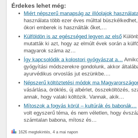
Érdekes lehet még:
Miért népszerű manapság az illóolajok használat
használata több ezer éves múlttal büszkélkedhet
ókori emberek is használták őket,…
Külföldön is az egészséged legyen az első
Különb
mutatták ki azt, hogy az elmúlt évek során a külfö
magyarok száma az…
Így kapcsolódik a kolostori gyógyászat a…
Amiko
gyógyítási módszerekre gondolunk, akkor általába
ayurvédikus orvoslás jut eszünkbe.…
Népszerű költöztetési módok ma Magyarországo
vásárlása, öröklés, új albérlet, összeköltözés, s
annak, hogy valaki költözik. Vannak, akik…
Mítoszok a fogyás körül – kultúrák és babonák…
volt egyszerű téma, és nem véletlen, hogy évszá
számtalan babona, mítosz és…
1626 megtekintés, 4 a mai napon