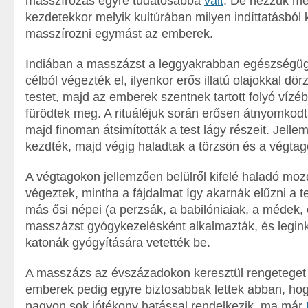
masszírozás egyre tudatosabbá
vált
. De nézzük me
kezdetekkor melyik kultúrában milyen indíttatásból 
masszírozni egymást az emberek.
Indiában a masszázst a leggyakrabban egészségügy
célból végezték el, ilyenkor erős illatú olajokkal dö
testet, majd az emberek szentnek tartott folyó víz
fürödtek meg. A rituáléjuk során erősen átnyomkodt
majd finoman átsimították a test lágy részeit. Jell
kezdték, majd végig haladtak a törzsön és a végta
A végtagokon jellemzően belülről kifelé haladó moz
végeztek, mintha a fájdalmat így akarnák elűzni a te
más ősi népei (a perzsák, a babilóniaiak, a médek, 
masszázst gyógykezelésként alkalmazták, és legin
katonák gyógyítására vetették be.
A masszázs az évszázadokon keresztül rengeteget f
emberek pedig egyre biztosabbak lettek abban, ho
nagyon sok jótékony hatással rendelkezik, ma már