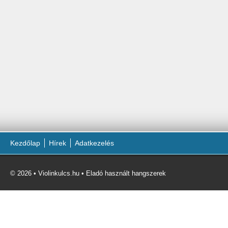
Kezdőlap
Hírek
Adatkezelés
© 2026 • Violinkulcs.hu • Eladó használt hangszerek