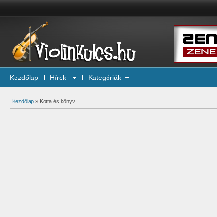
Kezdőlap
Hírek
Kategóriák
Kezdőlap
»
Kotta és könyv