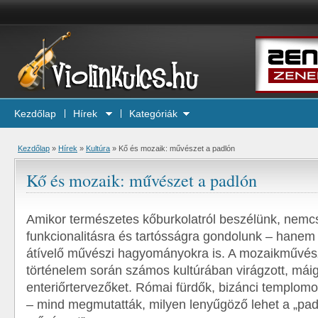
Kezdőlap
Hírek
Kategóriák
Kezdőlap
»
Hírek
»
Kultúra
»
Kő és mozaik: művészet a padlón
Kő és mozaik: művészet a padlón
Amikor természetes kőburkolatról beszélünk, nemc
funkcionalitásra és tartósságra gondolunk – hane
átívelő művészi hagyományokra is. A mozaikművés
történelem során számos kultúrában virágzott, máig 
enteriőrtervezőket. Római fürdők, bizánci templomo
– mind megmutatták, milyen lenyűgöző lehet a „padl