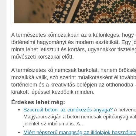
A természetes kőmozaikban az a különleges, hogy 
történelmi hagyományt és modern esztétikát. Egy jó
minta lehet letisztult és kortárs, ugyanakkor tisztel
művészeti korszakai előtt.
A természetes kő nemcsak burkolat, hanem örökség
mozaikká válik, szó szerint műalkotásként él továb
történelem és a kreativitás belépjen az otthonodba
kirakott lépéssel kezdődik minden.
Érdekes lehet még:
Szocreál beton: az emlékezés anyaga?
A hetvene
Magyarországán a beton nemcsak építőanyag vol
jelenlét szimbóluma is. A…
Miért népszerű manapság az illóolajok használat