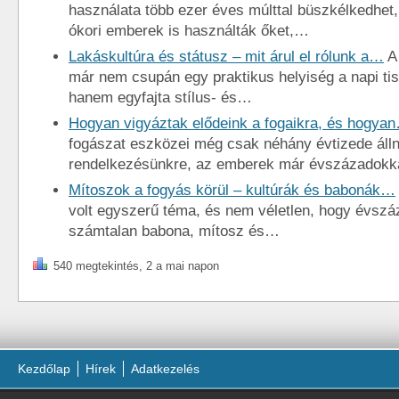
használata több ezer éves múlttal büszkélkedhet
ókori emberek is használták őket,…
Lakáskultúra és státusz – mit árul el rólunk a…
A
már nem csupán egy praktikus helyiség a napi tis
hanem egyfajta stílus- és…
Hogyan vigyáztak elődeink a fogaikra, és hogya
fogászat eszközei még csak néhány évtizede áll
rendelkezésünkre, az emberek már évszázadokk
Mítoszok a fogyás körül – kultúrák és babonák…
volt egyszerű téma, és nem véletlen, hogy évszá
számtalan babona, mítosz és…
540 megtekintés, 2 a mai napon
Kezdőlap
Hírek
Adatkezelés