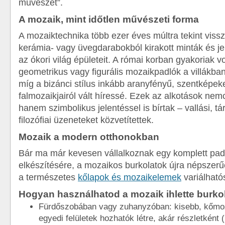
művészet”.
A mozaik, mint időtlen művészeti forma
A mozaiktechnika több ezer éves múltra tekint vissz
kerámia- vagy üvegdarabokból kirakott minták és jel
az ókori világ épületeit. A római korban gyakoriak vo
geometrikus vagy figurális mozaikpadlók a villákba
míg a bizánci stílus inkább aranyfényű, szentképek
falmozaikjairól vált híressé. Ezek az alkotások nemc
hanem szimbolikus jelentéssel is bírtak – vallási, t
filozófiai üzeneteket közvetítettek.
Mozaik a modern otthonokban
Bár ma már kevesen vállalkoznak egy komplett pa
elkészítésére, a mozaikos burkolatok újra népszer
a természetes
kőlapok és mozaikelemek
variálható
Hogyan használhatod a mozaik ihlette burko
Fürdőszobában vagy zuhanyzóban: kisebb, kőmoz
egyedi felületek hozhatók létre, akár részletként (