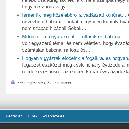
inkább családtagnak tekintik, nem szimplán egy h
Legyen szőrös vagy…
Ismerjük meg közelebbről a vadászati kultúrát…
A
nevezhető hobbinak, inkább egy igen komoly hiva
nem szabad hibázni! Sokak…
Mítoszok a fogyás körül – kultúrák és babonák…
volt egyszerű téma, és nem véletlen, hogy évszá
számtalan babona, mítosz és…
Hogyan vigyáztak elődeink a fogaikra, és hogya
fogászat eszközei még csak néhány évtizede áll
rendelkezésünkre, az emberek már évszázadokk
576 megtekintés, 3 a mai napon
Kezdőlap
Hírek
Adatkezelés