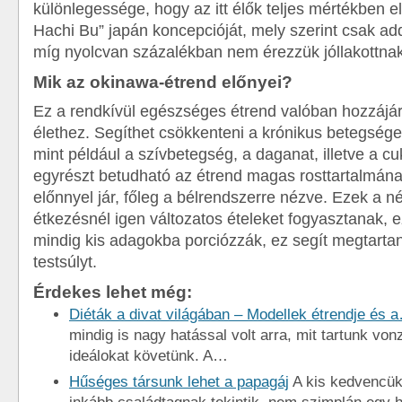
különlegessége, hogy az itt élők teljes mértékben e
Hachi Bu” japán koncepcióját, mely szerint csak ad
míg nyolcvan százalékban nem érezzük jóllakottna
Mik az okinawa-étrend előnyei?
Ez a rendkívül egészséges étrend valóban hozzájár
élethez. Segíthet csökkenteni a krónikus betegsége
mint például a szívbetegség, a daganat, illetve a c
egyrészt betudható az étrend magas rosttartalmána
előnnyel jár, főleg a bélrendszerre nézve. Ezek a 
étkezésnél igen változatos ételeket fogyasztanak, 
mindig kis adagokba porciózzák, ez segít megtarta
testsúlyt.
Érdekes lehet még:
Diéták a divat világában – Modellek étrendje és 
mindig is nagy hatással volt arra, mit tartunk vo
ideálokat követünk. A…
Hűséges társunk lehet a papagáj
A kis kedvencük