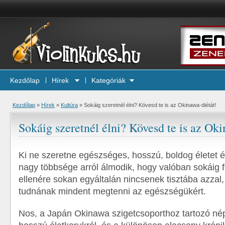
Kezdőlap
Hírek
Kategóriák
Kezdőlap
»
Hírek
»
Kultúra
»
Sokáig szeretnél élni? Kövesd te is az Okinawa-diétát!
Sokáig szeretnél élni? Kövesd te is az Oki
Ki ne szeretne egészséges, hosszú, boldog életet 
nagy többsége arról álmodik, hogy valóban sokáig f
ellenére sokan egyáltalán nincsenek tisztába azzal
tudnának mindent megtenni az egészségükért.
Nos, a Japán Okinawa szigetcsoporthoz tartozó né