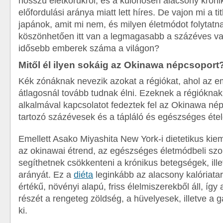
hosszú életkorukról, és a különösen alacsony krón
előfordulási aránya miatt lett híres. De vajon mi a t
japánok, amit mi nem, és milyen életmódot folytatn
köszönhetően itt van a legmagasabb a százéves va
idősebb emberek száma a világon?
Mitől él ilyen sokáig az Okinawa népcsoport
Kék zónáknak nevezik azokat a régiókat, ahol az 
átlagosnál tovább tudnak élni. Ezeknek a régióknak
alkalmával kapcsolatot fedeztek fel az Okinawa né
tartozó százévesek és a tápláló és egészséges étel
Emellett Asako Miyashita New York-i dietetikus kiem
az okinawai étrend, az egészséges életmódbeli sz
segíthetnek csökkenteni a krónikus betegségek, ille
arányát. Ez a
diéta
leginkább az alacsony kalóriatar
értékű, növényi alapú, friss élelmiszerekből áll, így
részét a rengeteg zöldség, a hüvelyesek, illetve a 
ki.