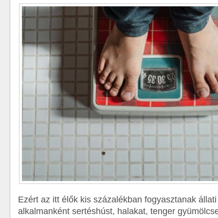
Ezért az itt élők kis százalékban fogyasztanak állati 
alkalmanként sertéshúst, halakat, tenger gyümölcsei