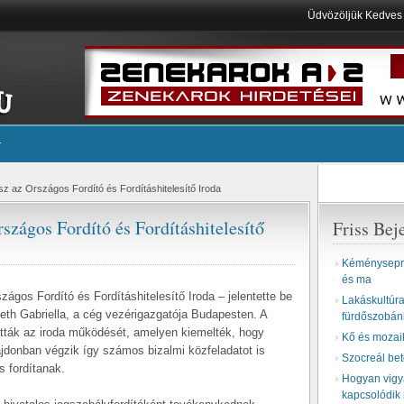
Üdvözöljük Kedve
sz az Országos Fordító és Fordításhitelesítő Iroda
szágos Fordító és Fordításhitelesítő
Friss Bej
Kéményseprő
és ma
zágos Fordító és Fordításhitelesítő Iroda – jelentette be
Lakáskultúra 
eth Gabriella, a cég vezérigazgatója Budapesten. A
fürdőszobán
atták az iroda működését, amelyen kiemelték, hogy
Kő és mozai
ajdonban végzik így számos bizalmi közfeladatot is
Szocreál be
s fordítanak.
Hogyan vigyá
kapcsolódik 