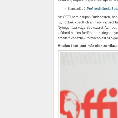
Tevékenységüket jogszabály írja elő és
Kapcsolódó:
Profi fordítóiroda Bu
Az OFFI nem csupán Budapesten, hanem
így többek között olyan nagy városokb
Nyíregyháza vagy Szekszárd. Az iroda
elérhető hiteles fordítást, az idegen nye
emellett végeznek tolmácsolási szolgálta
Hiteles fordítást már elektronikus