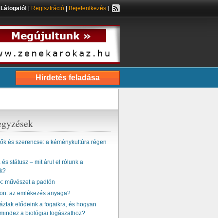
s
Látogató!
[
Regisztráció
|
Bejelentkezés
]
Hirdetés feladása
egyzések
k és szerencse: a kéménykultúra régen
és státusz – mit árul el rólunk a
k?
k: művészet a padlón
ton: az emlékezés anyaga?
ztak elődeink a fogaikra, és hogyan
mindez a biológiai fogászathoz?