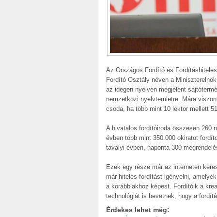
Az Országos Fordító és Fordításhiteles
Fordító Osztály néven a Miniszterelnö
az idegen nyelven megjelent sajtótermé
nemzetközi nyelvterületre. Mára viszon
csoda, ha több mint 10 lektor mellett 5
A hivatalos fordítóiroda összesen 260 n
évben több mint 350.000 okiratot fordít
tavalyi évben, naponta 300 megrendelés
Ezek egy része már az interneten keresz
már hiteles fordítást igényelni, amely
a korábbiakhoz képest. Fordítóik a kre
technológiát is bevetnek, hogy a fordí
Érdekes lehet még: