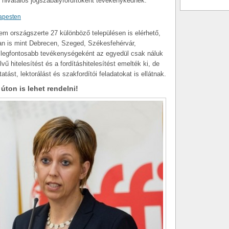
 hivatalos jogszabályfordítóként tevékenykednek.
dapesten
 országszerte 27 különböző településen is elérhető,
an is mint Debrecen, Szeged, Székesfehérvár,
 legfontosabb tevékenységeként az egyedül csak náluk
lvű hitelesítést és a fordításhitelesítést emelték ki, de
tást, lektorálást és szakfordítói feladatokat is ellátnak.
 úton is lehet rendelni!