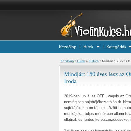
Kezdőlap
Hírek
Kategóriák
Kezdőlap
»
Hírek
»
Kultúra
»
Mindjárt 150 éves le
Mindjárt 150 éves lesz az Or
Iroda
2019-ben jubilál az OFFI, vagyis az Ors
nemrégiben sajtótájékoztatóján dr. Ném
sajtótájékoztatón többek között bemut
munkájukat teljes mértékben állami tul
ellátnak és fontos keretszerződéseket i