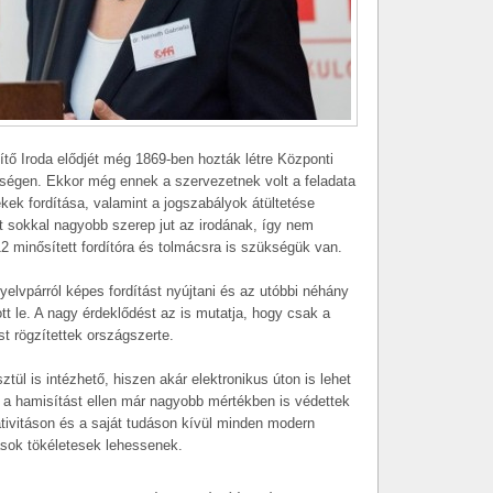
ítő Iroda elődjét még 1869-ben hozták létre Központi
kségen. Ekkor még ennek a szervezetnek volt a feladata
kek fordítása, valamint a jogszabályok átültetése
t sokkal nagyobb szerep jut az irodának, így nem
12 minősített fordítóra és tolmácsra is szükségük van.
yelvpárról képes fordítást nyújtani és az utóbbi néhány
ott le. A nagy érdeklődést az is mutatja, hogy csak a
t rögzítettek országszerte.
tül is intézhető, hiszen akár elektronikus úton is lehet
ek a hamisítást ellen már nagyobb mértékben is védettek
ativitáson és a saját tudáson kívül minden modern
tások tökéletesek lehessenek.