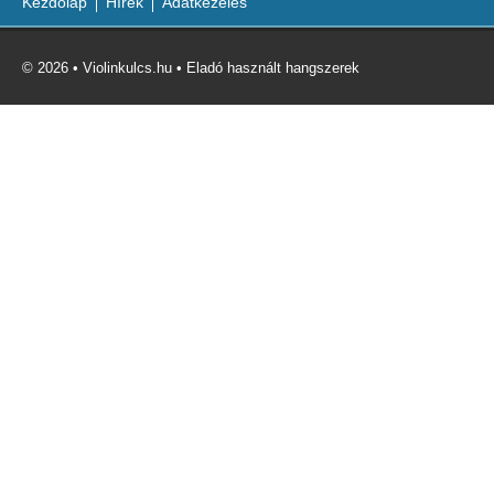
Kezdőlap
Hírek
Adatkezelés
© 2026 • Violinkulcs.hu • Eladó használt hangszerek