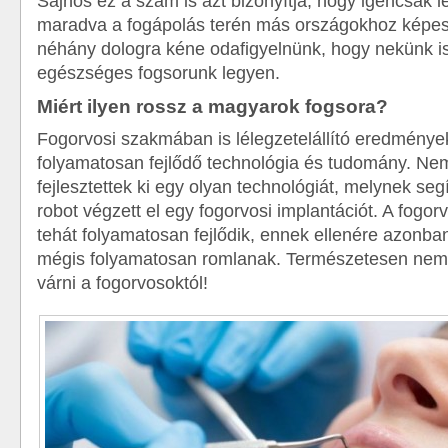
Sajnos ez a szám is azt bizonyítja, hogy igencsak 
maradva a fogápolás terén más országokhoz képes
néhány dologra kéne odafigyelnünk, hogy nekünk i
egészséges fogsorunk legyen.
Miért ilyen rossz a magyarok fogsora?
Fogorvosi szakmában is lélegzetelállító eredménye
folyamatosan fejlődő technológia és tudomány. N
fejlesztettek ki egy olyan technológiát, melynek se
robot végzett el egy fogorvosi implantációt. A fogo
tehát folyamatosan fejlődik, ennek ellenére azonba
mégis folyamatosan romlanak. Természetesen nem
várni a fogorvosoktól!