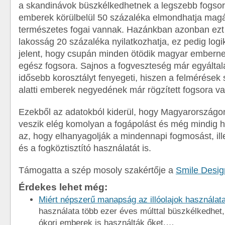
a skandinávok büszkélkedhetnek a legszebb fogsorra
emberek körülbelül 50 százaléka elmondhatja magá
természetes fogai vannak. Hazánkban azonban ez
lakosság 20 százaléka nyilatkozhatja, ez pedig logi
jelent, hogy csupán minden ötödik magyar embern
egész fogsora. Sajnos a fogveszteség már egyálta
idősebb korosztályt fenyegeti, hiszen a felmérések 
alatti emberek negyedének már rögzített fogsora va
Ezekből az adatokból kiderül, hogy Magyarország
veszik elég komolyan a fogápolást és még mindig 
az, hogy elhanyagolják a mindennapi fogmosást, ill
és a fogköztisztító használatát is.
Támogatta a szép mosoly szakértője a
Smile Desig
Érdekes lehet még:
Miért népszerű manapság az illóolajok használat
használata több ezer éves múlttal büszkélkedhet
ókori emberek is használták őket,…