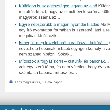
Külföldön is az egészséged legyen az első
Különb
mutatták ki azt, hogy az elmúlt évek során a külfö
magyarok száma az…
Egyre népszerűbb a magán nyomdai kiadás
Ma M
egy író nyomtatott formában is szeretné látni a r
megoldás kínálkozik:…
Ismerjük meg közelebbről a vadászati kultúrát…
A
nevezhető hobbinak, inkább egy igen komoly hiva
nem szabad hibázni! Sokak…
Mítoszok a fogyás körül – kultúrák és babonák…
volt egyszerű téma, és nem véletlen, hogy évszá
számtalan babona, mítosz és…
1778 megtekintés, 1 a mai napon