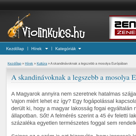
Kezdőlap
Hírek
Kategóriák
Kezdőlap
»
Hírek
»
Kultúra
»
A skandinávoknak a legszebb a mosolya Európában
A skandinávoknak a legszebb a mosolya 
A Magyarok annyira nem szeretnek hatalmas szájja
Vajon miért lehet ez így? Egy fogápolással kapcsol
derült ki, hogy a magyar lakosság fogai egyáltalán 
állapotban. Sőt! A felmérés szerint a 45 év feletti l
százaléka egyetlen természetes foggal sem rendelk