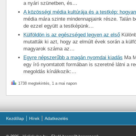
a nyári szünetben, és…
A közösségi média kultúrája és a testkép: hogy
média mára szinte mindennapjaink része. Talán 
de ezzel együtt a testképünk…
Külföldön is az egészséged legyen az első
Különb
mutatták ki azt, hogy az elmúlt évek során a külfö
magyarok száma az…
Egyre népszerűbb a magán nyomdai kiadás
Ma M
egy író nyomtatott formában is szeretné látni a r
megoldás kínálkozik:…
1738 megtekintés, 1 a mai napon
Kezdőlap
Hírek
Adatkezelés