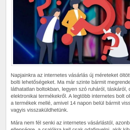
Napjainkra az internetes vásárlás új méreteket öltött
bolti lehetőségeket. Ma már szinte bármit megrend
láthatatlan boltokban, legyen szó ruháról, táskáról, 
elektronikai termékekről. A legtöbb internetes bolt 
a termékek mellé, amivel 14 napon belül bármit vis
vagyis visszaküldhetünk.
Mára nem fél senki az internetes vásárlástól, azonb
ellenségre, a csalókra kell csak odafigyelni, akik ki