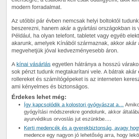
modern forradalmat.
Az utóbbi pár évben nemcsak helyi boltoktól tudun
beszerezni, hanem akár a gyártási országokban is 
Például, ha olyan telefont, tabletet vagy egyéb elek
akarunk, amelyek Kínából származnak, akkor akár a
megvehetjük jóval kedvezményesebb áron.
A
kínai vásárlás
egyetlen hátránya a hosszú várako
sok pénzt tudunk megtakarítani vele. A bátrak akár
rollereket és számítógépeket is az interneten kere
ami kényelmes és biztonságos.
Érdekes lehet még:
Így kapcsolódik a kolostori gyógyászat a…
Amiko
gyógyítási módszerekre gondolunk, akkor általába
ayurvédikus orvoslás jut eszünkbe.…
Kerti medencék és a gyerekbiztonság, avagy hog
medence egy nagyon jó lehetőség arra, hogy lek