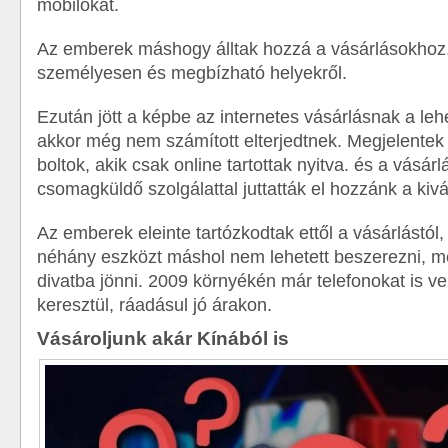
mobilokat.
Az emberek máshogy álltak hozzá a vásárlásokhoz
személyesen és megbízható helyekről.
Ezután jött a képbe az internetes vásárlásnak a le
akkor még nem számított elterjedtnek. Megjelentek 
boltok, akik csak online tartottak nyitva. és a vásár
csomagküldő szolgálattal juttatták el hozzánk a kivá
Az emberek eleinte tartózkodtak ettől a vásárlástó
néhány eszközt máshol nem lehetett beszerezni, m
divatba jönni. 2009 környékén már telefonokat is ve
keresztül, ráadásul jó árakon.
Vásároljunk akár Kínából is