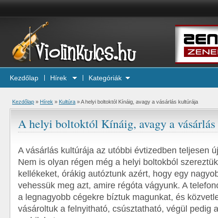
Kezdőlap
Hírek
Kategóriák
Kezdőlap
»
Hírek
»
Kultúra
»
A helyi boltoktól Kínáig, avagy a vásárlás kultúrája
A helyi boltoktól Kínáig, avagy a vásárlás
A vásárlás kultúrája az utóbbi évtizedben teljesen új 
Nem is olyan régen még a helyi boltokból szereztük
kellékeket, órákig autóztunk azért, hogy egy nagy
vehessük meg azt, amire régóta vágyunk. A telefo
a legnagyobb cégekre bíztuk magunkat, és közvetle
vásároltuk a felnyitható, csúsztatható, végül pedig