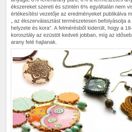
ékszereket szereti és szintén 6% egyáltalán nem vis
értékesítési vezetője az eredményeket publikálva 
„ az ékszerválasztást természetesen befolyásolja a
helyzete és kora”. A felmérésből kiderült, hogy a 18
korosztály az ezüstöt kedveli jobban, míg az időse
arany felé hajlanak.