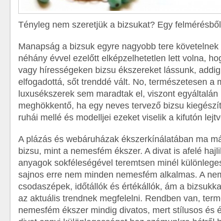
Tényleg nem szeretjük a bizsukat? Egy felmérésből
Manapság a bizsuk egyre nagyobb tere követelne
néhány évvel ezelőtt elképzelhetetlen lett volna, ho
vagy hírességeken bizsu ékszereket lássunk, addig
elfogadottá, sőt trenddé vált. No, természetesen a
luxusékszerek sem maradtak el, viszont egyáltalá
meghökkentő, ha egy neves tervező bizsu kiegészít
ruhái mellé és modelljei ezeket viselik a kifutón lejtv
A plázás és webáruházak ékszerkínálatában ma már
bizsu, mint a nemesfém ékszer. A divat is afelé hajl
anyagok sokféleségével teremtsen minél különlege
sajnos erre nem minden nemesfém alkalmas. A ne
csodaszépek, időtállók és értékállók, ám a bizsukk
az aktuális trendnek megfelelni. Rendben van, ter
nemesfém ékszer mindig divatos, mert stílusos és 