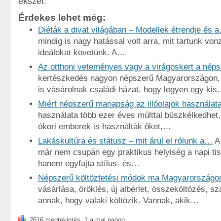
ékszer.
Érdekes lehet még:
Diéták a divat világában – Modellek étrendje és 
mindig is nagy hatással volt arra, mit tartunk vo
ideálokat követünk. A…
Az otthoni veteményes vagy a virágoskert a nép
kertészkedés nagyon népszerű Magyarországon, 
is vásárolnak családi házat, hogy legyen egy ki
Miért népszerű manapság az illóolajok használat
használata több ezer éves múlttal büszkélkedhet
ókori emberek is használták őket,…
Lakáskultúra és státusz – mit árul el rólunk a…
A
már nem csupán egy praktikus helyiség a napi tis
hanem egyfajta stílus- és…
Népszerű költöztetési módok ma Magyarországo
vásárlása, öröklés, új albérlet, összeköltözés, s
annak, hogy valaki költözik. Vannak, akik…
2616 megtekintés, 1 a mai napon