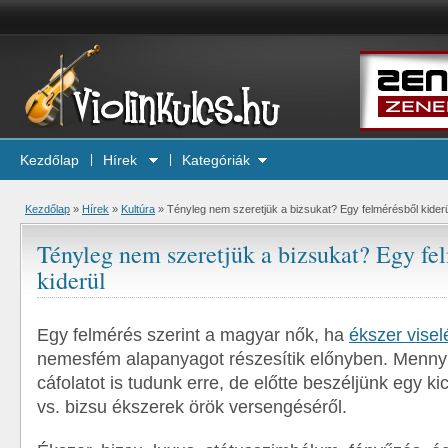
Kezdőlap
Hírek
Kategóriák
Kezdőlap
»
Hírek
»
Kultúra
»
Tényleg nem szeretjük a bizsukat? Egy felmérésből kiderü
Tényleg nem szeretjük a bizsukat? Egy fe
kiderül
Egy felmérés szerint a magyar nők, ha
ékszer visel
nemesfém alapanyagot részesítik előnyben. Mennyi
cáfolatot is tudunk erre, de előtte beszéljünk egy k
vs. bizsu ékszerek örök versengéséről.