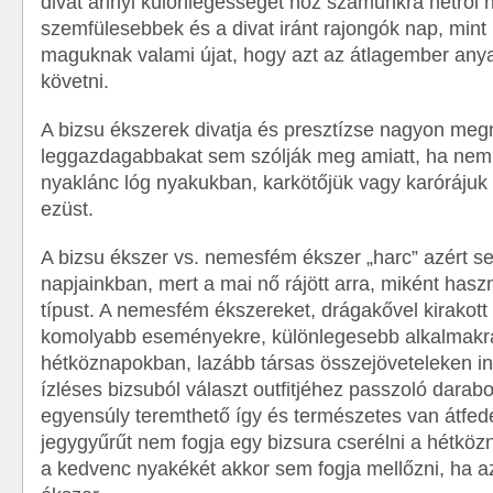
divat annyi különlegességet hoz számunkra hétről h
szemfülesebbek és a divat iránt rajongók nap, mint 
maguknak valami újat, hogy azt az átlagember any
követni.
A bizsu ékszerek divatja és presztízse nagyon meg
leggazdagabbakat sem szólják meg amiatt, ha ne
nyaklánc lóg nyakukban, karkötőjük vagy karóráju
ezüst.
A bizsu ékszer vs. nemesfém ékszer „harc” azért s
napjainkban, mert a mai nő rájött arra, miként hasz
típust. A nemesfém ékszereket, drágakővel kirakott
komolyabb eseményekre, különlegesebb alkalmakra 
hétköznapokban, lazább társas összejöveteleken i
ízléses bizsuból választ outfitjéhez passzoló darab
egyensúly teremthető így és természetes van átfed
jegygyűrűt nem fogja egy bizsura cserélni a hétk
a kedvenc nyakékét akkor sem fogja mellőzni, ha a