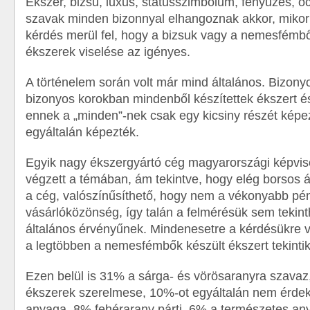
Ékszer, bizsu, luxus, státusszimbólum, fényűzés,
szavak minden bizonnyal elhangoznak akkor, mikor 
kérdés merül fel, hogy a bizsuk vagy a nemesfémbő
ékszerek viselése az igényes.
A történelem során volt már mind általános. Bizony
bizonyos korokban mindenből készítettek ékszert 
ennek a „minden”-nek csak egy kicsiny részét képe
egyáltalán képezték.
Egyik nagy ékszergyártó cég magyarországi képvise
végzett a témában, ám tekintve, hogy elég borsos á
a cég, valószínűsíthető, hogy nem a vékonyabb pén
vásárlóközönség, így talán a felmérésük sem tekint
általános érvényűnek. Mindenesetre a kérdésükre v
a legtöbben a nemesfémbők készült ékszert tekintik
Ezen belül is 31% a sárga- és vörösaranyra szavaz
ékszerek szerelmese, 10%-ot egyáltalán nem érdek
anyaga, 8% fehérarany párti, 6% a természetes an