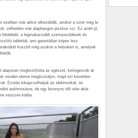
n esetben már akkor elkezdődik, amikor a vizet még le
ott, vélhetően már alaphangon piszkos víz. Ez azért jó,
n feloldódó, a legmakacsabb szennyeződések és
isztító tablettát, ami garantáltan képes lesz
rakódott kosztól még azokon a helyeken is, amelyek
thetők.
al alaposan megtisztította az egészet, keringessük át
vek minden eleme megtisztuljon, majd ezt követően
lmát. Ezután kikapcsolhatjuk az elektronikát, és
sználni autómosásra, de egy bizonyos idő után akár
 ne vesszen kárba.