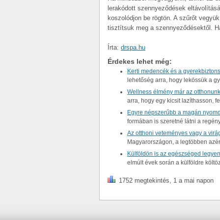
lerakódott szennyeződések eltávolításán 
koszolódjon be rögtön. A szűrőt vegyük 
tisztítsuk meg a szennyeződésektől. Ha
Írta:
drspa.hu
Érdekes lehet még:
Kerti medencék és a gyerekbizton
lehetőség arra, hogy lekössük a g
Wellness élmény már az otthonunk
arra, hogy egy kicsit lazíthasson,
Egyre népszerűbb a magán nyomd
formában is szeretné látni a regén
Az otthoni veteményes vagy a vir
Magyarországon, a legtöbben azért
Külföldön is az egészséged legyen
elmúlt évek során a külföldre kö
1752 megtekintés, 1 a mai napon