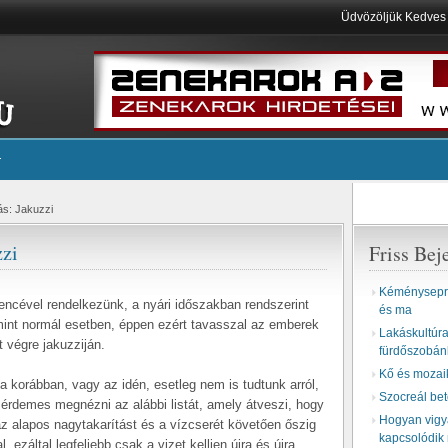
Üdvözöljük Kedve
ás: Jakuzzi
zzi
Friss Bej
Kéményseprő
encével rendelkezünk, a nyári időszakban rendszerint
és ma
mint normál esetben, éppen ezért tavasszal az emberek
Lakáskultúra 
 végre jakuzziján.
fürdőszobán
Kő és mozai
 korábban, vagy az idén, esetleg nem is tudtunk arról,
Szocreál be
érdemes megnézni az alábbi listát, amely átveszi, hogy
Hogyan vigyá
z alapos nagytakarítást és a vízcserét követően őszig
kapcsolódik 
ezáltal legfeljebb csak a vizet kelljen újra és újra