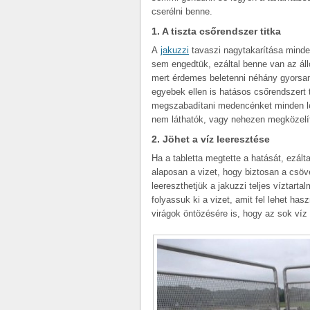
cserélni benne.
1. A tiszta csőrendszer titka
A
jakuzzi
tavaszi nagytakarítása minde
sem engedtük, ezáltal benne van az áll
mert érdemes beletenni néhány gyorsa
egyebek ellen is hatásos csőrendszert t
megszabadítani medencénket minden le
nem láthatók, vagy nehezen megközelí
2. Jöhet a víz leeresztése
Ha a tabletta megtette a hatását, ezált
alaposan a vizet, hogy biztosan a csö
leereszthetjük a jakuzzi teljes víztarta
folyassuk ki a vizet, amit fel lehet ha
virágok öntözésére is, hogy az sok víz