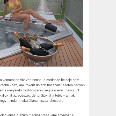
 folyamatosan víz van benne, a medence belseje nem
 legtöbb kosz, ami főként ritkább használat esetén nagyon
t a megfelelő tisztítószerek segítségével másszunk
áljuk át az egészet, de törüljük át a tetőt – annak
, hogy minden makulátlanul tiszta lehessen.
lsó lépés a szűrő megtisztítása, ami egyrészt a