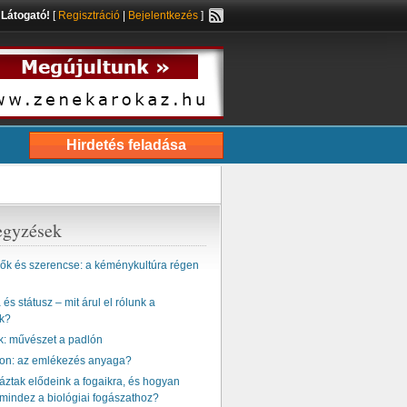
s
Látogató!
[
Regisztráció
|
Bejelentkezés
]
Hirdetés feladása
egyzések
k és szerencse: a kéménykultúra régen
és státusz – mit árul el rólunk a
k?
k: művészet a padlón
ton: az emlékezés anyaga?
ztak elődeink a fogaikra, és hogyan
mindez a biológiai fogászathoz?