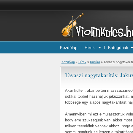
Kezdőlap
Hírek
Kategóriák
Kezdőlap
»
Hírek
»
Kultúra
»
Tavaszi nagytakarít
Tavaszi nagytakarítás: Jaku
Akár kültéri, akár beltéri masszázsmed
sokkal többet használjuk jakuzzinkat, 
többsége egy alapos nagytakarítást hajt
Amennyiben mi ezt elmulasztottuk volna
hogy erre szükségünk van, akkor most 
milyen teendőink vannak ahhoz, hogy a
semmi gondunk se legyen a takarítással, 