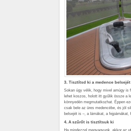
3. Tisztítsd ki a medence belsejét
Sokan úgy vélik, hogy mivel amúgy is
lehet koszos, holott itt gyűlik össze a
könnyedén megmutatkozhat. Éppen ezér
csak bele az üres medencébe, és jól sik
belsejét is –, a lámákat, a fejpárnákat
4. A szűrőt is tisztítsuk ki
Ha mindezzel megvagyunk, akkor az uto