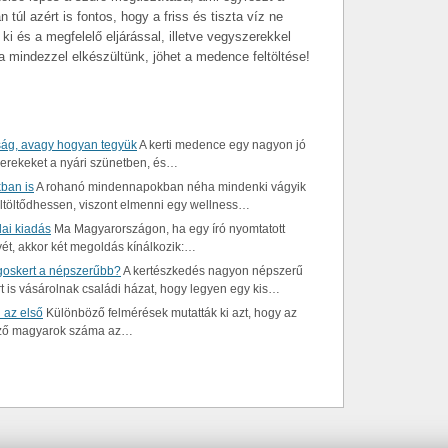
túl azért is fontos, hogy a friss és tiszta víz ne
ki és a megfelelő eljárással, illetve vegyszerekkel
 mindezzel elkészültünk, jöhet a medence feltöltése!
ság, avagy hogyan tegyük
A kerti medence egy nagyon jó
yerekeket a nyári szünetben, és…
ban is
A rohanó mindennapokban néha mindenki vágyik
 feltöltődhessen, viszont elmenni egy wellness…
ai kiadás
Ma Magyarországon, ha egy író nyomtatott
yét, akkor két megoldás kínálkozik:…
ágoskert a népszerűbb?
A kertészkedés nagyon népszerű
 is vásárolnak családi házat, hogy legyen egy kis…
 az első
Különböző felmérések mutatták ki azt, hogy az
ltöző magyarok száma az…