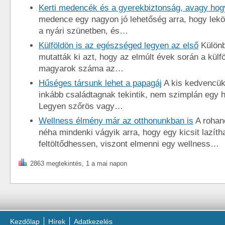
Kerti medencék és a gyerekbiztonság, avagy hog
medence egy nagyon jó lehetőség arra, hogy lek
a nyári szünetben, és…
Külföldön is az egészséged legyen az első
Különb
mutatták ki azt, hogy az elmúlt évek során a külfö
magyarok száma az…
Hűséges társunk lehet a papagáj
A kis kedvencük
inkább családtagnak tekintik, nem szimplán egy h
Legyen szőrös vagy…
Wellness élmény már az otthonunkban is
A rohan
néha mindenki vágyik arra, hogy egy kicsit lazíth
feltöltődhessen, viszont elmenni egy wellness…
2863 megtekintés, 1 a mai napon
Kezdőlap
Hírek
Adatkezelés