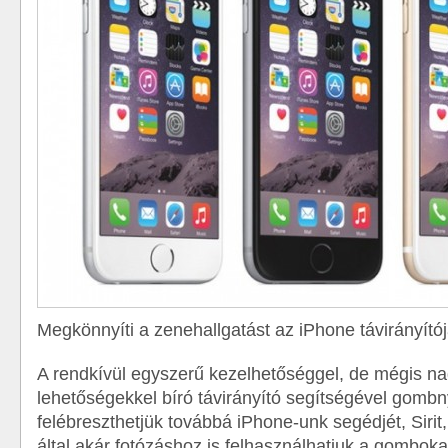
Megkönnyíti a zenehallgatást az iPhone távirányító
A rendkívül egyszerű kezelhetőséggel, de mégis na
lehetőségekkel bíró távirányító segítségével gom
felébreszthetjük továbbá iPhone-unk segédjét, Sirit
által akár fotózáshoz is felhasználhatjuk a gomboka