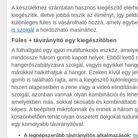
A készülékhez számtalan hasznos kiegészítő elérh
kiegészítik, illetve jobbá teszik az élményt, így pél
különleges füles is vásárolható hozzá, amely egyb
is szolgál
a hordozható masinához.
Füles + távirányító egy kiegészítőben
A fülhallgató egy igazi multifunkciós eszköz, amely
mindössze három gomb kapott helyet. Ebből kettő 
hangerőszabályzásra szolgál, vagyis egyikkel hang
másikkal halkíthatjuk a hangot. Ezeken kívül egy je
gomb is található rajta, ami a kiegészítő különleges
hiszen alapesetben a zene vagy a videó elindítására
szolgál, azonban vannak olyan kombinációi és lehe
amelyekben más, sokkal okosabb és kombináltabb 
képes. A beépített mikrofonnak és ennek a három
köszönhetően tehát olyan összetett dolgokat tudunk 
egy komolyabb távirányítóval.
A legnépszerűbb távirányítós alkalmazások:
m