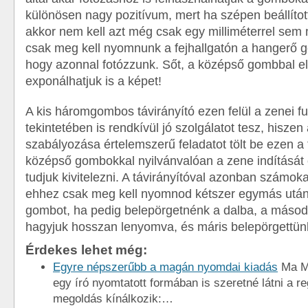
különösen nagy pozitívum, mert ha szépen beállítot
akkor nem kell azt még csak egy milliméterrel se
csak meg kell nyomnunk a fejhallgatón a hangerő 
hogy azonnal fotózzunk. Sőt, a középső gombbal el
exponálhatjuk is a képet!
A kis háromgombos távirányító ezen felül a zenei f
tekintetében is rendkívül jó szolgálatot tesz, hisze
szabályozása értelemszerű feladatot tölt be ezen a 
középső gombokkal nyilvánvalóan a zene indítását 
tudjuk kivitelezni. A távirányítóval azonban számoka
ehhez csak meg kell nyomnod kétszer egymás utá
gombot, ha pedig belepörgetnénk a dalba, a máso
hagyjuk hosszan lenyomva, és máris belepörgettün
Érdekes lehet még:
Egyre népszerűbb a magán nyomdai kiadás
Ma M
egy író nyomtatott formában is szeretné látni a r
megoldás kínálkozik:…