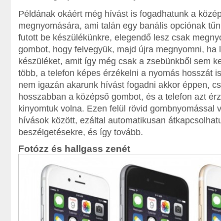
Példának okáért még hívást is fogadhatunk a köz
megnyomására, ami talán egy banális opciónak tűni
futott be készülékünkre, elegendő lesz csak megn
gombot, hogy felvegyük, majd újra megnyomni, ha l
készüléket, amit így még csak a zsebünkből sem kel
több, a telefon képes érzékelni a nyomás hosszát i
nem igazán akarunk hívást fogadni akkor éppen, 
hosszabban a középső gombot, és a telefon azt érz
kinyomtuk volna. Ezen felül rövid gombnyomással v
hívások között, ezáltal automatikusan átkapcsolhatu
beszélgetésekre, és így tovább.
Fotózz és hallgass zenét