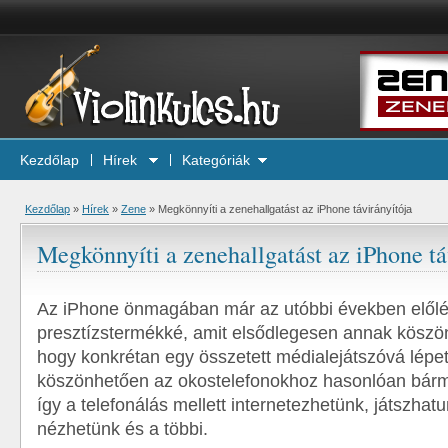
Kezdőlap
Hírek
Kategóriák
Kezdőlap
»
Hírek
»
Zene
»
Megkönnyíti a zenehallgatást az iPhone távirányítója
Megkönnyíti a zenehallgatást az iPhone tá
Az iPhone önmagában már az utóbbi években előlép
presztízstermékké, amit elsődlegesen annak köszön
hogy konkrétan egy összetett médialejátszóvá lépet
köszönhetően az okostelefonokhoz hasonlóan bármit
így a telefonálás mellett internetezhetünk, játszhatu
nézhetünk és a többi.