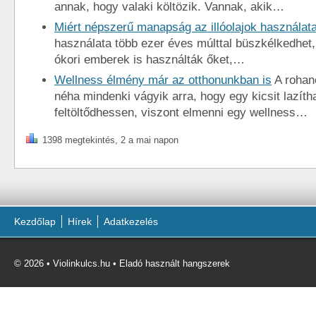
annak, hogy valaki költözik. Vannak, akik…
Miért népszerű manapság az illóolajok használat
használata több ezer éves múlttal büszkélkedhet
ókori emberek is használták őket,…
Wellness élmény már az otthonunkban is
A rohan
néha mindenki vágyik arra, hogy egy kicsit lazíth
feltöltődhessen, viszont elmenni egy wellness…
1398 megtekintés, 2 a mai napon
Kezdőlap
Hírek
Adatkezelés
© 2026 • Violinkulcs.hu • Eladó használt hangszerek