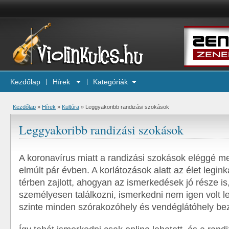
Kezdőlap
Hírek
Kategóriák
Kezdőlap
»
Hírek
»
Kultúra
»
Leggyakoribb randizási szokások
Leggyakoribb randizási szokások
A koronavírus miatt a randizási szokások eléggé m
elmúlt pár évben. A korlátozások alatt az élet legin
térben zajlott, ahogyan az ismerkedések jó része is
személyesen találkozni, ismerkedni nem igen volt l
szinte minden szórakozóhely és vendéglátóhely bez