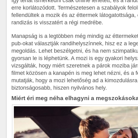
Így tehát ismerkedni csak online lehetett, és a rand
erre korlátozódott. Természetesen a szabályok felol
fellendültek a mozik és az éttermek látogatottsága,
randizás is visszatért a régi medrébe.
Manapság is a legtöbben még mindig az éttermeket
pub-okat választják randihelyszínnek, hisz ez a le
megoldás. Lehet beszélgetni, és ha nem szimpatiku
gyorsan le is léphetünk. A mozi is egy gyakori hely
vizsgálták, hogy miért szeretnek a párok moziba jár
filmet közösen a kanapén is meg lehet nézni, és a 
mutatják, hogy a mozi lehetőség ad a kimozdulásra
biztonságosabb, hiszen nyilvános hely.
Miért éri meg néha elhagyni a megszokások