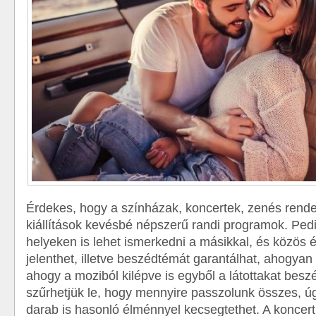
Érdekes, hogy a színházak, koncertek, zenés rend
kiállítások kevésbé népszerű randi programok. Ped
helyeken is lehet ismerkedni a másikkal, és közös é
jelenthet, illetve beszédtémát garantálhat, ahogyan 
ahogy a moziból kilépve is egyből a látottakat besz
szűrhetjük le, hogy mennyire passzolunk összes, ú
darab is hasonló élménnyel kecsegtethet. A koncer