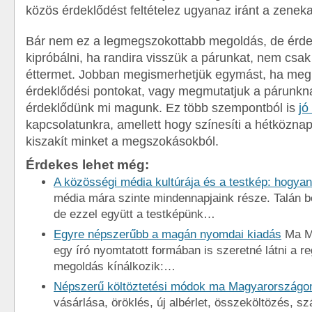
közös érdeklődést feltételez ugyanaz iránt a zenekar
Bár nem ez a legmegszokottabb megoldás, de érd
kipróbálni, ha randira visszük a párunkat, nem csak
éttermet. Jobban megismerhetjük egymást, ha meg
érdeklődési pontokat, vagy megmutatjuk a párunkna
érdeklődünk mi magunk. Ez több szempontból is
jó
kapcsolatunkra, amellett hogy színesíti a hétköznap
kiszakít minket a megszokásokból.
Érdekes lehet még:
A közösségi média kultúrája és a testkép: hogy
média mára szinte mindennapjaink része. Talán 
de ezzel együtt a testképünk…
Egyre népszerűbb a magán nyomdai kiadás
Ma M
egy író nyomtatott formában is szeretné látni a r
megoldás kínálkozik:…
Népszerű költöztetési módok ma Magyarországo
vásárlása, öröklés, új albérlet, összeköltözés, s