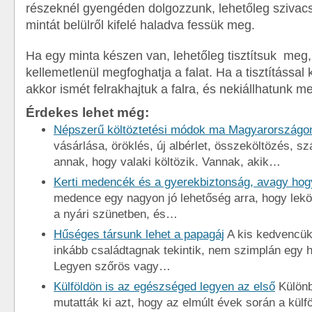
részeknél gyengéden dolgozzunk, lehetőleg szivacs
mintát belülről kifelé haladva fessük meg.
Ha egy minta készen van, lehetőleg tisztítsuk meg
kellemetlenül megfoghatja a falat. Ha a tisztítássa
akkor ismét felrakhajtuk a falra, és nekiállhatunk m
Érdekes lehet még:
Népszerű költöztetési módok ma Magyarországo
vásárlása, öröklés, új albérlet, összeköltözés, s
annak, hogy valaki költözik. Vannak, akik…
Kerti medencék és a gyerekbiztonság, avagy hog
medence egy nagyon jó lehetőség arra, hogy lek
a nyári szünetben, és…
Hűséges társunk lehet a papagáj
A kis kedvencük
inkább családtagnak tekintik, nem szimplán egy h
Legyen szőrös vagy…
Külföldön is az egészséged legyen az első
Különb
mutatták ki azt, hogy az elmúlt évek során a külfö