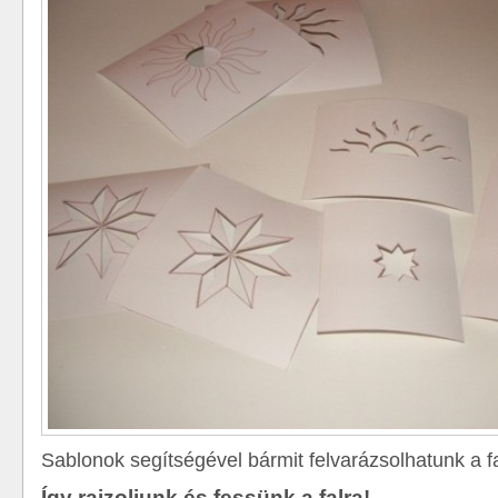
Sablonok segítségével bármit felvarázsolhatunk a f
Így rajzoljunk és fessünk a falra!