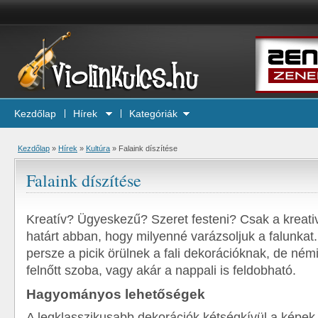
Kezdőlap
Hírek
Kategóriák
Kezdőlap
»
Hírek
»
Kultúra
»
Falaink díszítése
Falaink díszítése
Kreatív? Ügyeskezű? Szeret festeni? Csak a kreati
határt abban, hogy milyenné varázsoljuk a falunkat
persze a picik örülnek a fali dekorációknak, de né
felnőtt szoba, vagy akár a nappali is feldobható.
Hagyományos lehetőségek
A legklasszikusabb dekorációk kétségkívül a képek