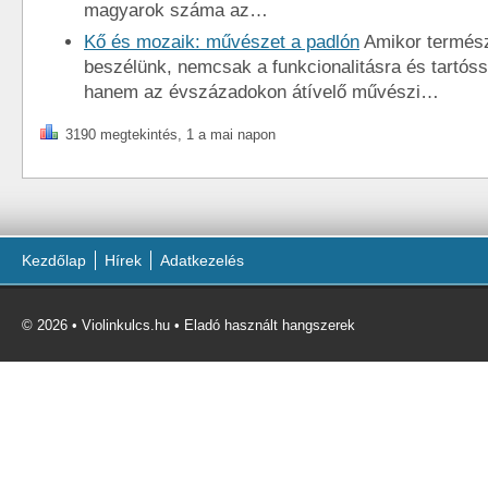
magyarok száma az…
Kő és mozaik: művészet a padlón
Amikor termész
beszélünk, nemcsak a funkcionalitásra és tartós
hanem az évszázadokon átívelő művészi…
3190 megtekintés, 1 a mai napon
Kezdőlap
Hírek
Adatkezelés
© 2026 • Violinkulcs.hu • Eladó használt hangszerek