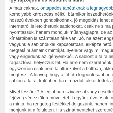
A matricáknak,
öntapadós tapétáknak a legnagyobb
komolyabb károsodás nélkül bármikor leszedhetőek
hosszú években gondolkodnak, jó megoldás lehet a
internetről is letölthetünk sablonokat, csak ne sima 
nyomtassuk, hanem mondjuk műanyaglapra, de az 
kínálatában is számtalan féle van. Jó, ha azért en
vagyunk a sablonokkal kapcsolatban, elképzelhető
megtalálni álmaink mintáját. Ilyenkor vagy mi mag
vagy engedünk az igényeinkből. A sablont a falra le
ragasztóval helyezzük fel. Ha erre nem szeretnénk 
egyszerűen csak nem találtunk ilyet a boltban, akkor
megteszi. A lényeg, hogy a lehető legpontosabban i
sablon a falra, különben ha elmozdul, akkor lőttek 
Mivel fessünk? A legjobban szivaccsal vagy ecsettel
fejűvel) végezzük a műveletet. Legyünk óvatosak, n
a minta, ha rengeteg festékkel dolgozunk, hanem i
menjünk át a felületen. Ha színátmenteket szeretn