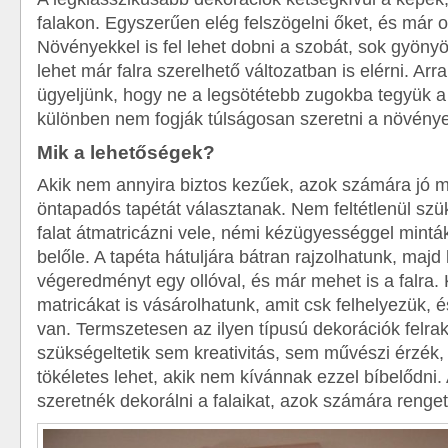
falakon. Egyszerűen elég felszögelni őket, és már o
Növényekkel is fel lehet dobni a szobát, sok gyönyör
lehet már falra szerelhető változatban is elérni. A
ügyeljünk, hogy ne a legsötétebb zugokba tegyük a v
különben nem fogják túlságosan szeretni a növénye
Mik a lehetőségek?
Akik nem annyira biztos kezűek, azok számára jó m
öntapadós tapétát választanak. Nem feltétlenül sz
falat átmatricázni vele, némi kézügyességgel minták
belőle. A tapéta hátuljára bátran rajzolhatunk, maj
végeredményt egy ollóval, és már mehet is a falra.
matricákat is vásárolhatunk, amit csk felhelyezük, 
van. Termszetesen az ilyen típusú dekorációk felr
szükségeltetik sem kreativitás, sem művészi érzék
tökéletes lehet, akik nem kívánnak ezzel bíbelődni
szeretnék dekorálni a falaikat, azok számára renget