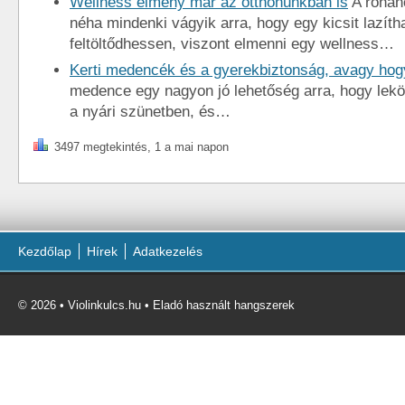
Wellness élmény már az otthonunkban is
A rohan
néha mindenki vágyik arra, hogy egy kicsit lazíth
feltöltődhessen, viszont elmenni egy wellness…
Kerti medencék és a gyerekbiztonság, avagy hog
medence egy nagyon jó lehetőség arra, hogy lek
a nyári szünetben, és…
3497 megtekintés, 1 a mai napon
Kezdőlap
Hírek
Adatkezelés
© 2026 • Violinkulcs.hu • Eladó használt hangszerek