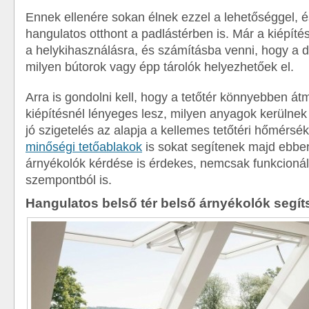
Ennek ellenére sokan élnek ezzel a lehetőséggel, é
hangulatos otthont a padlástérben is. Már a kiépítés
a helykihasználásra, és számításba venni, hogy a dö
milyen bútorok vagy épp tárolók helyezhetőek el.
Arra is gondolni kell, hogy a tetőtér könnyebben átm
kiépítésnél lényeges lesz, milyen anyagok kerülnek
jó szigetelés az alapja a kellemes tetőtéri hőmérsék
minőségi tetőablakok
is sokat segítenek majd ebbe
árnyékolók kérdése is érdekes, nemcsak funkcionáli
szempontból is.
Hangulatos belső tér belső árnyékolók segít