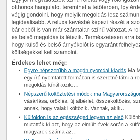
otthonos hangulatot teremthet a tetőtérben, így é
végig gondolni, hogy melyik megoldás lesz számun
legideálisabb. A reluxa kevésbé képezi részét a sz
bár ebből is van már számtalan színű változat. A ro
és belső megoldás is létezik. Természetesen arra i
hogy külső és belső árnyékolót is egyaránt felhelye
költségekkel kell számolni.
Érdekes lehet még:
Egyre népszerűbb a magán nyomdai kiadás
Ma M
egy író nyomtatott formában is szeretné látni a r
megoldás kínálkozik:…
Népszerű költöztetési módok ma Magyarországo
vásárlása, öröklés, új albérlet, összeköltözés, s
annak, hogy valaki költözik. Vannak, akik…
Külföldön is az egészséged legyen az első
Különb
mutatták ki azt, hogy az elmúlt évek során a külfö
magyarok száma az…