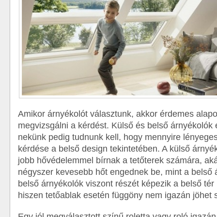
Amikor árnyékolót választunk, akkor érdemes alap
megvizsgálni a kérdést. Külső és belső árnyékolók
nekünk pedig tudnunk kell, hogy mennyire lényeges
kérdése a belső design tekintetében. A külső árnyé
jobb hővédelemmel bírnak a tetőterek számára, ak
négyszer kevesebb hőt engednek be, mint a belső 
belső árnyékolók viszont részét képezik a belső té
hiszen tetőablak esetén függöny nem igazán jöhet 
Egy jól megválasztott színű roletta vagy roló igazán