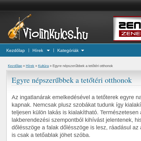
Kezdőlap
Hírek
Kategóriák
Kezdőlap
»
Hírek
»
Kultúra
»
Egyre népszerűbbek a tetőtéri otthonok
Egyre népszerűbbek a tetőtéri otthonok
Az ingatlanárak emelkedésével a tetőterek egyre n
kapnak. Nemcsak plusz szobákat tudunk így kialakí
teljesen külön lakás is kialakítható. Természetesen 
lakberendezési szempontból kihívást jelentenek, hi
dőlésszöge a falak dőlésszöge is lesz, ráadásul az
is csak a tetőablak jöhet szóba.