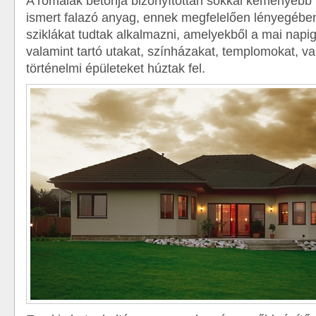
A rómaiak betonja bizonyítottan sokkal keményebb 
ismert falazó anyag, ennek megfelelően lényegéb
sziklákat tudtak alkalmazni, amelyekből a mai napig i
valamint tartó utakat, színházakat, templomokat, v
történelmi épületeket húztak fel.