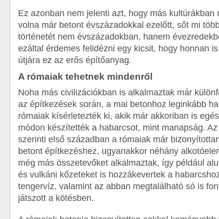
Ez azonban nem jelenti azt, hogy más kultúrákban 
volna már betont évszázadokkal ezelőtt, sőt mi töb
történetét nem évszázadokban, hanem évezredekb
ezáltal érdemes felidézni egy kicsit, hogy honnan is
útjára ez az erős építőanyag.
A rómaiak tehetnek mindenről
Noha más civilizációkban is alkalmaztak már külön
az építkezések során, a mai betonhoz leginkább ha
rómaiak kísérletezték ki, akik már akkoriban is eg
módon készítették a habarcsot, mint manapság. Az
szerinti első században a rómaiak már bizonyította
betont építkezéshez, ugyanakkor néhány alkotóele
még más összetevőket alkalmaztak, így például al
és vulkáni kőzeteket is hozzákevertek a habarcshoz,
tengervíz, valamint az abban megtalálható só is fo
játszott a kötésben.