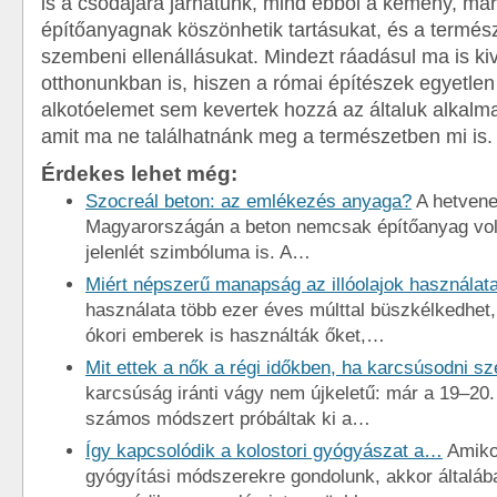
is a csodájára járhatunk, mind ebből a kemény, már
építőanyagnak köszönhetik tartásukat, és a termész
szembeni ellenállásukat. Mindezt ráadásul ma is kiv
otthonunkban is, hiszen a római építészek egyetlen
alkotóelemet sem kevertek hozzá az általuk alkalm
amit ma ne találhatnánk meg a természetben mi is.
Érdekes lehet még:
Szocreál beton: az emlékezés anyaga?
A hetvene
Magyarországán a beton nemcsak építőanyag vol
jelenlét szimbóluma is. A…
Miért népszerű manapság az illóolajok használat
használata több ezer éves múlttal büszkélkedhet
ókori emberek is használták őket,…
Mit ettek a nők a régi időkben, ha karcsúsodni sz
karcsúság iránti vágy nem újkeletű: már a 19–20
számos módszert próbáltak ki a…
Így kapcsolódik a kolostori gyógyászat a…
Amiko
gyógyítási módszerekre gondolunk, akkor általába