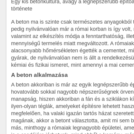
Egy kis betonkultúra, avagy a legnépszerűbb építő
története
A beton ma is szinte csak természetes anyagokból 
pedig nyilvánvalóan már a római korban is így volt,
valamint az elkészítés módja a fenntarthatóság, ill
mennyiségű termelés miatt megváltozott. A rómaiak
alacsonyabb hőmérsékleten égették a cementet, m
gyárak, de nyilvánvalóan nem is állt a rendelkezésü
kémiai és fizikai ismeret, mint amennyi a mai cem
A beton alkalmazása
A beton akkoriban is már az egyik legnépszerűbb ép
hovatovább sokkal nagyobb népszerűségnek örvend
manapság, hiszen akkoriban a fán és a sziklákon kí
ilyen-olyan téglák, amelyeket építésre lehetett has
megfelelően, ha valaki igazán tartós házat szeretett
magának, akkor a betont választotta, amit mi sem b
más, minthogy a rómaiak legnagyobb épületei, a