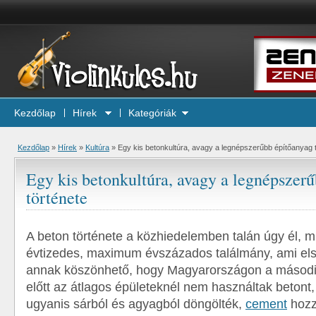
Kezdőlap
Hírek
Kategóriák
Kezdőlap
»
Hírek
»
Kultúra
»
Egy kis betonkultúra, avagy a legnépszerűbb építőanyag 
Egy kis betonkultúra, avagy a legnépszer
története
A beton története a közhiedelemben talán úgy él, 
évtizedes, maximum évszázados találmány, ami els
annak köszönhető, hogy Magyarországon a másodi
előtt az átlagos épületeknél nem használtak betont
ugyanis sárból és agyagból döngölték,
cement
hozz