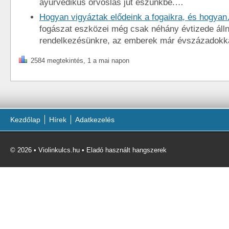
ayurvédikus orvoslás jut eszünkbe.…
Hogyan vigyáztak elődeink a fogaikra, és hogya
fogászat eszközei még csak néhány évtizede áll
rendelkezésünkre, az emberek már évszázadokk
2584 megtekintés, 1 a mai napon
Kezdőlap
Hírek
Adatkezelés
© 2026 • Violinkulcs.hu • Eladó használt hangszerek