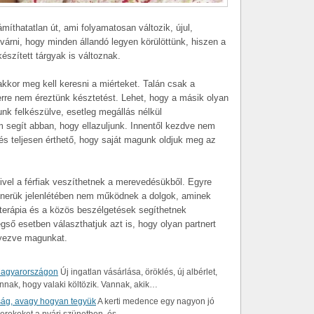
íthatatlan út, ami folyamatosan változik, újul,
árni, hogy minden állandó legyen körülöttünk, hiszen a
észített tárgyak is változnak.
akkor meg kell keresni a miérteket. Talán csak a
erre nem éreztünk késztetést. Lehet, hogy a másik olyan
unk felkészülve, esetleg megállás nélkül
 segít abban, hogy ellazuljunk. Innentől kezdve nem
és teljesen érthető, hogy saját magunk oldjuk meg az
ivel a férfiak veszíthetnek a merevedésükből. Egyre
rtnerük jelenlétében nem működnek a dolgok, aminek
 terápia és a közös beszélgetések segíthetnek
ső esetben választhatjuk azt is, hogy olyan partnert
lyezve magunkat.
Magyarországon
Új ingatlan vásárlása, öröklés, új albérlet,
nnak, hogy valaki költözik. Vannak, akik…
ság, avagy hogyan tegyük
A kerti medence egy nagyon jó