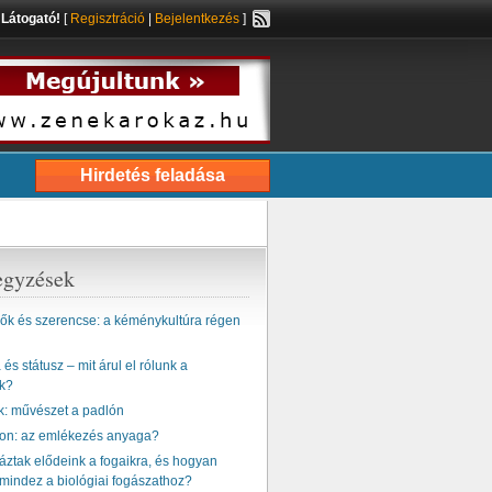
s
Látogató!
[
Regisztráció
|
Bejelentkezés
]
Hirdetés feladása
egyzések
k és szerencse: a kéménykultúra régen
és státusz – mit árul el rólunk a
k?
k: művészet a padlón
ton: az emlékezés anyaga?
ztak elődeink a fogaikra, és hogyan
mindez a biológiai fogászathoz?