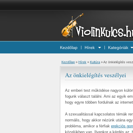
Kezdőlap
Hírek
Kategóriák
Kezdőlap
»
Hírek
»
Kultúra
»
Az önkielégítés vesz
Az önkielégítés veszélyei
Az emberi test működése nagyon különl
fogunk választ találni. Ami az egyik e
hogy egyre többen fordulnak az interne
A szexualitással kapcsolatos témák re
normális, hogy akkor nézünk utána egy
probléma, amikor a férfiak
erekciós go
közelükben van. Ilyenkor a kérdés az, 