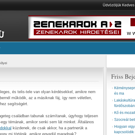
Üdvözöljük Kedve
élyei
Friss Bej
Kéményseprő
eges, és telis-tele van olyan kérdésekkel, amikre nem
és ma
mbernél működik, az a másiknak fáj, így nem véletlen,
Lakáskultúra 
thez segítségért.
fürdőszobán
Kő és mozai
ngeteg családban tabunak számítanak, úgyhogy teljesen
Szocreál be
-egy témának, amikor senki sem lát minket. Általános
Hogyan vigyá
ndokkal
küzdenek, de csak akkor, ha a partnerük a
kapcsolódik 
hogy mi történik, amikor egyedül maradnak?