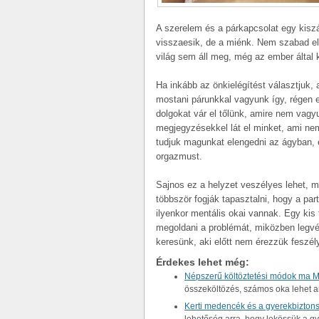
A szerelem és a párkapcsolat egy kiszám
visszaesik, de a miénk. Nem szabad elv
világ sem áll meg, még az ember által k
Ha inkább az önkielégítést választjuk, 
mostani párunkkal vagyunk így, régen 
dolgokat vár el tőlünk, amire nem vagy
megjegyzésekkel lát el minket, ami nem
tudjuk magunkat elengedni az ágyban, 
orgazmust.
Sajnos ez a helyzet veszélyes lehet, m
többször fogják tapasztalni, hogy a pa
ilyenkor mentális okai vannak. Egy kis
megoldani a problémát, miközben legvég
keresünk, aki előtt nem érezzük feszé
Érdekes lehet még:
Népszerű költöztetési módok ma 
összeköltözés, számos oka lehet a
Kerti medencék és a gyerekbizton