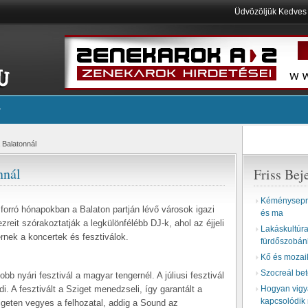
Üdvözöljük Kedve
 Balatonnál
nnál
Friss Bej
Kéményseprő
, forró hónapokban a Balaton partján lévő városok igazi
és ma
ezreit szórakoztatják a legkülönfélébb DJ-k, ahol az éjjeli
Lakáskultúra 
érnek a koncertek és fesztiválok.
fürdőszobán
Kő és mozai
Szocreál be
b nyári fesztivál a magyar tengernél. A júliusi fesztivál
i. A fesztivált a Sziget menedzseli, így garantált a
Hogyan vigyá
kapcsolódik 
geten vegyes a felhozatal, addig a Sound az