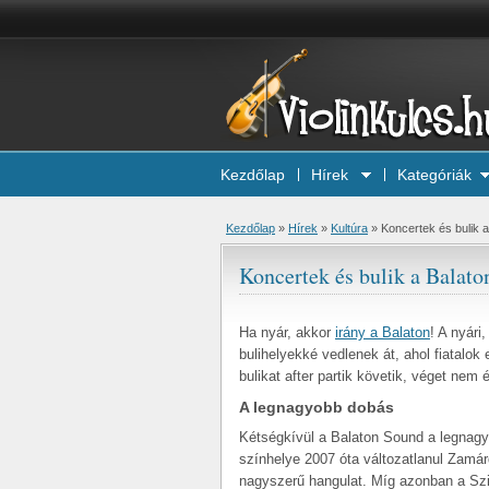
Kezdőlap
Hírek
Kategóriák
Kezdőlap
»
Hírek
»
Kultúra
»
Koncertek és bulik a
Koncertek és bulik a Balato
Ha nyár, akkor
irány a Balaton
! A nyári
bulihelyekké vedlenek át, ahol fiatalok 
bulikat after partik követik, véget nem 
A legnagyobb dobás
Kétségkívül a Balaton Sound a legnagyob
színhelye 2007 óta változatlanul Zamárd
nagyszerű hangulat. Míg azonban a Szi