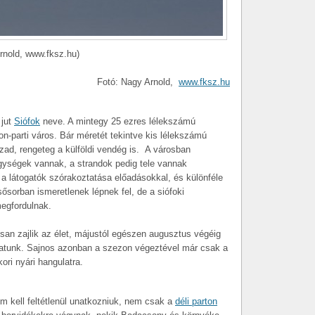
Arnold, www.fksz.hu)
Fotó: Nagy Arnold,
www.fksz.hu
 jut
Siófok
neve. A mintegy 25 ezres lélekszámú
on-parti város. Bár méretét tekintve kis lélekszámú
zad, rengeteg a külföldi vendég is. A városban
egységek vannak, a strandok pedig tele vannak
a látogatók szórakoztatása előadásokkal, és különféle
sősorban ismeretlenek lépnek fel, de a siófoki
megfordulnak.
san zajlik az élet, májustól egészen augusztus végéig
hatunk. Sajnos azonban a szezon végeztével már csak a
ori nyári hangulatra.
 kell feltétlenül unatkozniuk, nem csak a
déli parton