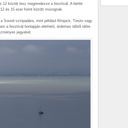
és 12 között lesz megrendezve a fesztivál. A bérlet
k 12 és 15 ezer forint között mozognak.
a Sound színpadára, mint például Afrojack, Tiesto vagy
ram a fesztivál honlapján elérhető, érdemes időről időre
ezményes jegyeket.