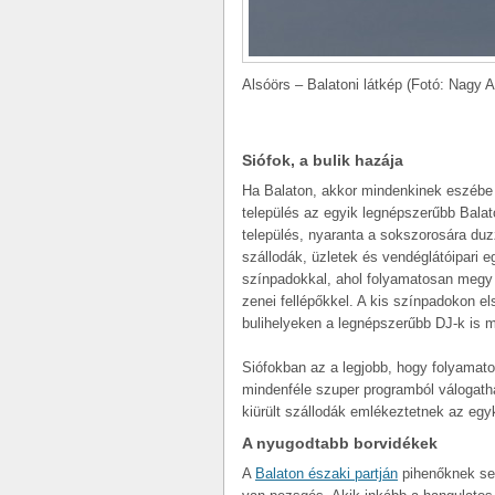
Alsóörs – Balatoni látkép (Fotó: Nagy 
Siófok, a bulik hazája
Ha Balaton, akkor mindenkinek eszébe
település az egyik legnépszerűbb Balat
település, nyaranta a sokszorosára duz
szállodák, üzletek és vendéglátóipari 
színpadokkal, ahol folyamatosan megy 
zenei fellépőkkel. A kis színpadokon el
bulihelyeken a legnépszerűbb DJ-k is 
Siófokban az a legjobb, hogy folyamato
mindenféle szuper programból válogat
kiürült szállodák emlékeztetnek az egyk
A nyugodtabb borvidékek
A
Balaton északi partján
pihenőknek sem