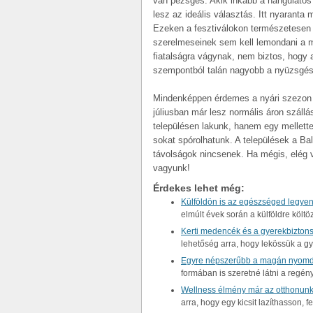
van pezsgés. Akik inkább a hangulato
lesz az ideális választás. Itt nyaranta
Ezeken a fesztiválokon természetesen 
szerelmeseinek sem kell lemondani a mu
fiatalságra vágynak, nem biztos, hogy a
szempontból talán nagyobb a nyüzsgés
Mindenképpen érdemes a nyári szezon elő
júliusban már lesz normális áron szál
településen lakunk, hanem egy mellett
sokat spórolhatunk. A települések a Ba
távolságok nincsenek. Ha mégis, elég v
vagyunk!
Érdekes lehet még:
Külföldön is az egészséged legyen
elmúlt évek során a külföldre kö
Kerti medencék és a gyerekbizton
lehetőség arra, hogy lekössük a g
Egyre népszerűbb a magán nyomd
formában is szeretné látni a regén
Wellness élmény már az otthonunk
arra, hogy egy kicsit lazíthasson,