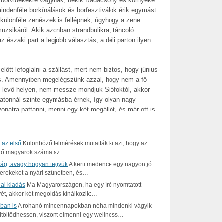
s borvidékekre vágynak, nekik Badacsony és környéke
 mindenféle borkínálások és borfesztiválok érik egymást.
különféle zenészek is fellépnek, úgyhogy a zene
zsikáról. Akik azonban strandbulikra, táncoló
z északi part a legjobb választás, a déli parton ilyen
.
tt lefoglalni a szállást, mert nem biztos, hogy június-
lás. Amennyiben megelégszünk azzal, hogy nem a fő
e levő helyen, nem messze mondjuk Siófoktól, akkor
latonnál szinte egymásba érnek, így olyan nagy
onatra pattanni, menni egy-két megállót, és már ott is
 az első
Különböző felmérések mutatták ki azt, hogy az
ltöző magyarok száma az…
ság, avagy hogyan tegyük
A kerti medence egy nagyon jó
yerekeket a nyári szünetben, és…
ai kiadás
Ma Magyarországon, ha egy író nyomtatott
yét, akkor két megoldás kínálkozik:…
ban is
A rohanó mindennapokban néha mindenki vágyik
 feltöltődhessen, viszont elmenni egy wellness…