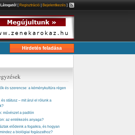
s
Látogató!
[
Regisztráció
|
Bejelentkezés
]
Hirdetés feladása
egyzések
k és szerencse: a kéménykultúra régen
és státusz – mit árul el rólunk a
k?
k: művészet a padlón
ton: az emlékezés anyaga?
ztak elődeink a fogaikra, és hogyan
mindez a biológiai fogászathoz?