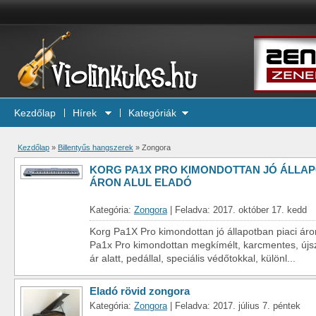
Kezdőlap
Hírek
Kategóriák
Kezdőlap
»
Billentyűs hangszerek
»
Zongora
KORG PA1X PRO KIMONDOTTAN JÓ ÁLLAP
ÁRON ALUL ELADÓ
Kategória:
Zongora
| Feladva: 2017. október 17. kedd
Korg Pa1X Pro kimondottan jó állapotban piaci áro
Pa1x Pro kimondottan megkímélt, karcmentes, újsz
ár alatt, pedállal, speciális védőtokkal, különl...
Eladó rövid zongora
Kategória:
Zongora
| Feladva: 2017. július 7. péntek