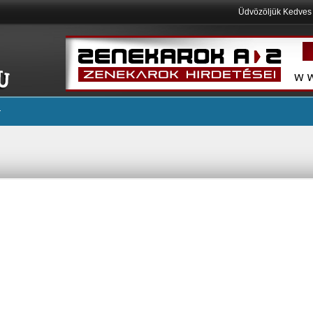
Üdvözöljük Kedve