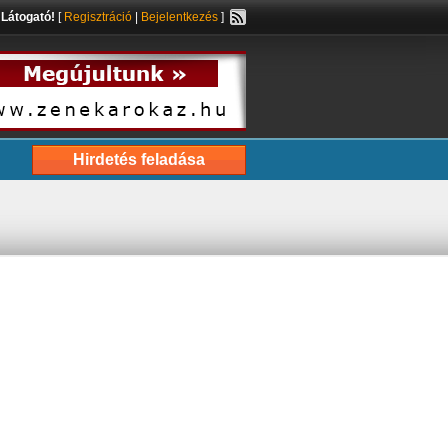
s
Látogató!
[
Regisztráció
|
Bejelentkezés
]
Hirdetés feladása