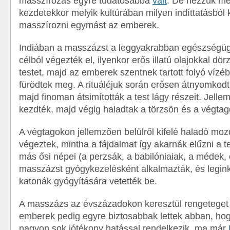
masszírozás egyre tudatosabbá
vált
. De nézzük me
kezdetekkor melyik kultúrában milyen indíttatásból 
masszírozni egymást az emberek.
Indiában a masszázst a leggyakrabban egészségügy
célból végezték el, ilyenkor erős illatú olajokkal dö
testet, majd az emberek szentnek tartott folyó víz
fürödtek meg. A rituáléjuk során erősen átnyomkodt
majd finoman átsimították a test lágy részeit. Jell
kezdték, majd végig haladtak a törzsön és a végta
A végtagokon jellemzően belülről kifelé haladó moz
végeztek, mintha a fájdalmat így akarnák elűzni a te
más ősi népei (a perzsák, a babilóniaiak, a médek, 
masszázst gyógykezelésként alkalmazták, és legin
katonák gyógyítására vetették be.
A masszázs az évszázadokon keresztül rengeteget f
emberek pedig egyre biztosabbak lettek abban, ho
nagyon sok jótékony hatással rendelkezik, ma már