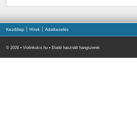
Kezdőlap
Hírek
Adatkezelés
© 2026 • Violinkulcs.hu • Eladó használt hangszerek