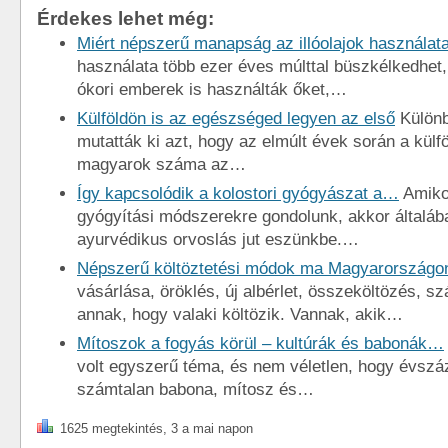
Érdekes lehet még:
Miért népszerű manapság az illóolajok használat
használata több ezer éves múlttal büszkélkedhet
ókori emberek is használták őket,…
Külföldön is az egészséged legyen az első
Különb
mutatták ki azt, hogy az elmúlt évek során a külfö
magyarok száma az…
Így kapcsolódik a kolostori gyógyászat a…
Amiko
gyógyítási módszerekre gondolunk, akkor általába
ayurvédikus orvoslás jut eszünkbe.…
Népszerű költöztetési módok ma Magyarországo
vásárlása, öröklés, új albérlet, összeköltözés, s
annak, hogy valaki költözik. Vannak, akik…
Mítoszok a fogyás körül – kultúrák és babonák…
volt egyszerű téma, és nem véletlen, hogy évszá
számtalan babona, mítosz és…
1625 megtekintés, 3 a mai napon