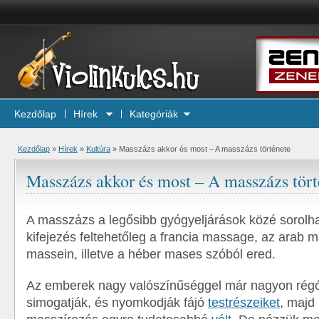
Kezdőlap
Hírek
Kategóriák
Kezdőlap
»
Hírek
»
Kultúra
»
Masszázs akkor és most – A masszázs története
Masszázs akkor és most – A masszázs tört
A masszázs a legősibb gyógyeljárások közé sorolh
kifejezés feltehetőleg a francia massage, az arab 
massein, illetve a héber mases szóból ered.
Az emberek nagy valószínűséggel már nagyon régót
simogatják, és nyomkodják fájó
testrészeiket
, majd 