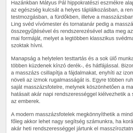
Hazánkban Mátyus Pál hippokratészi eszmékre ala
az egészség kulcsát a helyes táplálkozásban, a re
testmozgásban, a fürdőkben, illetve a masszázsban
Ling svéd vívómester és tornatanár pedig a massz
összegyűjtésével és rendszerezésével adta meg az
mai formáját, melyet a legtöbben klasszikus svéd
szoktak hívni.
Manapság a helytelen testtartás és a sok ülő munka
többen küzdenek kínzó derék-, és hátfájással. Bizon
a masszázs csillapítja a fájdalmakat, enyhíti az izo
növeli az izmok rugalmasságát is. Egyre többen ru
saját masszázsfotelre, melynek köszönhetően a ma
hatásait akár napi rendszerességgel kiélvezhetik a
az emberek.
A modern masszázsfotelek megkönnyíthetik a mind
főleg akkor lehet nagy segítség számunkra, ha kor
akár heti rendszerességgel jártunk el masszíroztatn