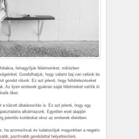
 hibákra, felnagyítjuk félelmeinket, miközben
ségeinket. Gondolhatjuk, hogy valami baj van velünk és
it gondol rólunk. Ez azt jelenti, hogy feltételezéseket
. Az ilyen emberek gyakran saját félelmeiket vetítik ki
kelik őket.
 a túlzott általánosítás is. Ez azt jelenti, hogy egy
tapasztalatra alkalmazunk. Egyetlen eset alapján
dig jelentős korlátokat okoz az emberek életében.
, ha azonosítsuk és tudatosítjuk magunkban a negatív
abb, pozitívabb gondolattal helyettesíteni.