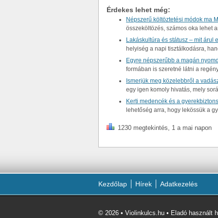
Érdekes lehet még:
Népszerű költöztetési módok ma 
összeköltözés, számos oka lehet a
Lakáskultúra és státusz – mit árul 
helyiség a napi tisztálkodásra, ha
Egyre népszerűbb a magán nyomd
formában is szeretné látni a regén
Ismerjük meg közelebbről a vadász
egy igen komoly hivatás, mely so
Kerti medencék és a gyerekbizton
lehetőség arra, hogy lekössük a g
1230 megtekintés, 1 a mai napon
Kezdőlap
Hírek
Adatkezelés
© 2026 • Violinkulcs.hu • Eladó használt 