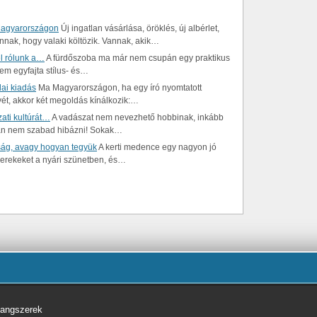
Magyarországon
Új ingatlan vásárlása, öröklés, új albérlet,
nnak, hogy valaki költözik. Vannak, akik…
el rólunk a…
A fürdőszoba ma már nem csupán egy praktikus
nem egyfajta stílus- és…
ai kiadás
Ma Magyarországon, ha egy író nyomtatott
yét, akkor két megoldás kínálkozik:…
ati kultúrát…
A vadászat nem nevezhető hobbinak, inkább
rán nem szabad hibázni! Sokak…
ság, avagy hogyan tegyük
A kerti medence egy nagyon jó
yerekeket a nyári szünetben, és…
hangszerek