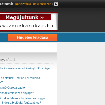
s
Látogató!
[
Regisztráció
|
Bejelentkezés
]
Hirdetés feladása
egyzések
k és szerencse: a kéménykultúra régen
és státusz – mit árul el rólunk a
k?
k: művészet a padlón
ton: az emlékezés anyaga?
ztak elődeink a fogaikra, és hogyan
mindez a biológiai fogászathoz?