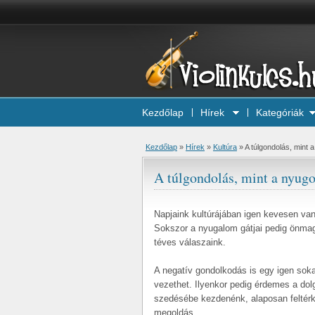
Kezdőlap
Hírek
Kategóriák
Kezdőlap
»
Hírek
»
Kultúra
»
A túlgondolás, mint a
A túlgondolás, mint a nyugod
Napjaink kultúrájában igen kevesen van
Sokszor a nyugalom gátjai pedig önmag
téves válaszaink.
A negatív gondolkodás is egy igen soka
vezethet. Ilyenkor pedig érdemes a do
szedésébe kezdenénk, alaposan feltérké
megoldás.