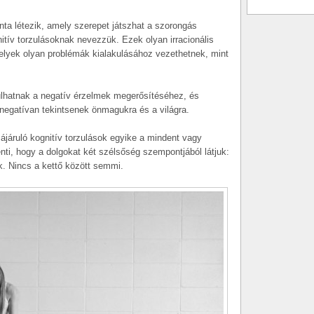
ta létezik, amely szerepet játszhat a szorongás
itív torzulásoknak nevezzük. Ezek olyan irracionális
melyek olyan problémák kialakulásához vezethetnek, mint
ulhatnak a negatív érzelmek megerősítéséhez, és
negatívan tekintsenek önmagukra és a világra.
járuló kognitív torzulások egyike a mindent vagy
nti, hogy a dolgokat két szélsőség szempontjából látjuk:
k. Nincs a kettő között semmi.