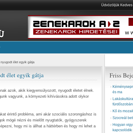
Üdvözöljük Kedve
 nyugodt élet egyik gátja
t élet egyik gátja
Friss Bej
Kéményseprő
nak azok, akik kiegyensúlyozott, nyugodt életet élnek.
és ma
unk vagyunk, a környezeti kihívásokra adott olykor
Lakáskultúra 
fürdőszobán
Kő és mozai
kat érintő probléma, ami akár szociális szorongáshoz is
Szocreál be
lgok mögé nézni és mielőtt nyugtatók, gyógyszerek
Hogyan vigyá
pezni, hogy mi is állhat a háttérben és hogy mi lehet a
kapcsolódik 