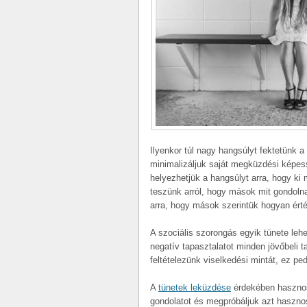
Ilyenkor túl nagy hangsúlyt fektetünk a
minimalizáljuk saját megküzdési képes
helyezhetjük a hangsúlyt arra, hogy ki m
teszünk arról, hogy mások mit gondolnak
arra, hogy mások szerintük hogyan érté
A szociális szorongás egyik tünete lehet
negatív tapasztalatot minden jövőbeli 
feltételezünk viselkedési mintát, ez pe
A
tünetek leküzdése
érdekében hasznos
gondolatot és megpróbáljuk azt hasznos