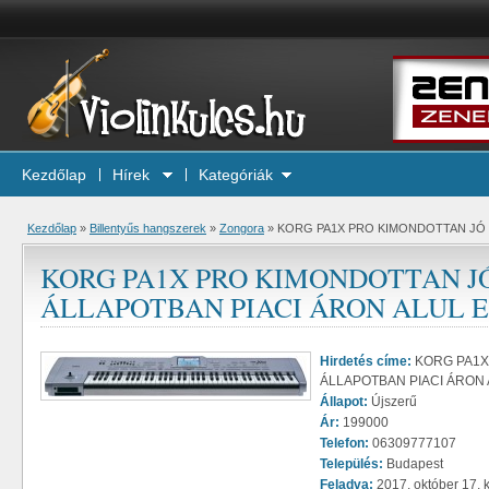
Kezdőlap
Hírek
Kategóriák
Kezdőlap
»
Billentyűs hangszerek
»
Zongora
»
KORG PA1X PRO KIMONDOTTAN JÓ 
KORG PA1X PRO KIMONDOTTAN J
ÁLLAPOTBAN PIACI ÁRON ALUL 
Hirdetés címe:
KORG PA1X
ÁLLAPOTBAN PIACI ÁRON
Állapot:
Újszerű
Ár:
199000
Telefon:
06309777107
Település:
Budapest
Feladva:
2017. október 17. 