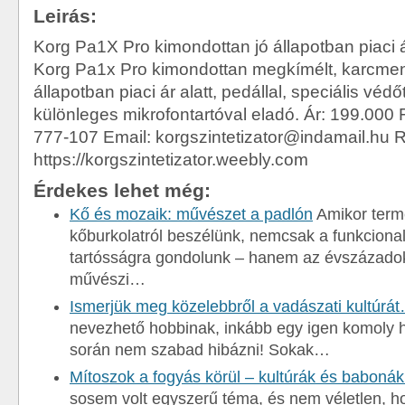
Leirás:
Korg Pa1X Pro kimondottan jó állapotban piaci á
Korg Pa1x Pro kimondottan megkímélt, karcmen
állapotban piaci ár alatt, pedállal, speciális védő
különleges mikrofontartóval eladó. Ár: 199.000 F
777-107 Email: korgszintetizator@indamail.hu R
https://korgszintetizator.weebly.com
Érdekes lehet még:
Kő és mozaik: művészet a padlón
Amikor term
kőburkolatról beszélünk, nemcsak a funkcional
tartósságra gondolunk – hanem az évszázadok
művészi…
Ismerjük meg közelebbről a vadászati kultúrá
nevezhető hobbinak, inkább egy igen komoly h
során nem szabad hibázni! Sokak…
Mítoszok a fogyás körül – kultúrák és babon
sosem volt egyszerű téma, és nem véletlen, 