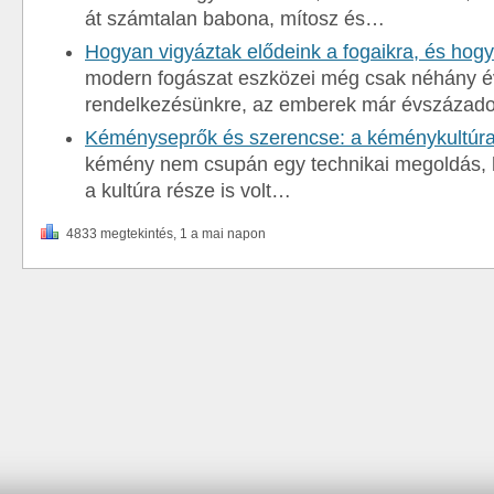
át számtalan babona, mítosz és…
Hogyan vigyáztak elődeink a fogaikra, és ho
modern fogászat eszközei még csak néhány év
rendelkezésünkre, az emberek már évszázado
Kéményseprők és szerencse: a kéménykultúra
kémény nem csupán egy technikai megoldás,
a kultúra része is volt…
4833 megtekintés, 1 a mai napon