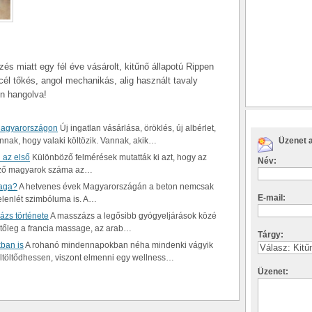
és miatt egy fél éve vásárolt, kitűnő állapotú Rippen
áncél tőkés, angol mechanikás, alig használt tavaly
en hangolva!
Magyarországon
Új ingatlan vásárlása, öröklés, új albérlet,
nnak, hogy valaki költözik. Vannak, akik…
Üzenet a
 az első
Különböző felmérések mutatták ki azt, hogy az
Név:
ltöző magyarok száma az…
yaga?
A hetvenes évek Magyarországán a beton nemcsak
E-mail:
jelenlét szimbóluma is. A…
ázs története
A masszázs a legősibb gyógyeljárások közé
etőleg a francia massage, az arab…
Tárgy:
ban is
A rohanó mindennapokban néha mindenki vágyik
 feltöltődhessen, viszont elmenni egy wellness…
Üzenet: