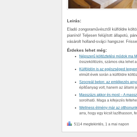
Leirás:
Eladó zongoraművésztől külföldre költöz
pianínó! Teljesen felújított állapotú, p
vásárolt holland-svájci hangszer. Friss
Érdekes lehet még:
Népszerű költöztetési módok ma 
összeköltözés, számos oka lehet a
Külföldön is az egészséged legyen
elmúlt évek során a külföldre kö
Szocreál beton: az emlékezés an
építőanyag volt, hanem az állami 
Masszázs akkor és most – A massz
sorolható. Maga a kifejezés felteh
Wellness élmény már az otthonunk
arra, hogy egy kicsit lazíthasson,
5114 megtekintés, 1 a mai napon