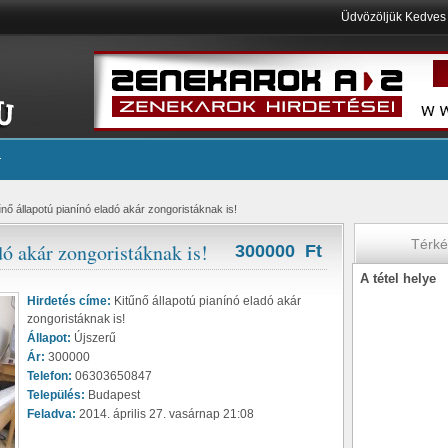
Üdvözöljük Kedve
űnő állapotú pianínó eladó akár zongoristáknak is!
Térk
dó akár zongoristáknak is!
300000 Ft
A tétel helye
Hirdetés címe:
Kitűnő állapotú pianínó eladó akár
zongoristáknak is!
Állapot:
Újszerű
Ár:
300000
Telefon:
06303650847
Település:
Budapest
Feladva:
2014. április 27. vasárnap 21:08