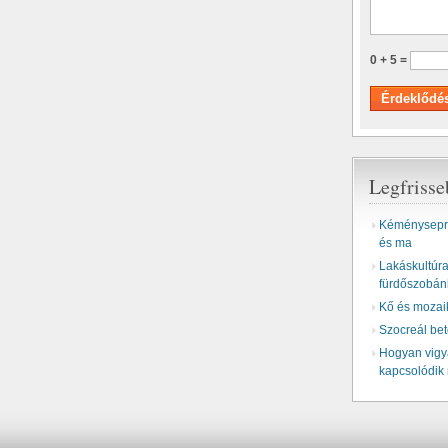
0 + 5 =
Legfriss
Kéményseprő
és ma
Lakáskultúra 
fürdőszobán
Kő és mozai
Szocreál be
Hogyan vigyá
kapcsolódik 