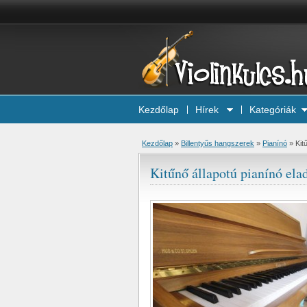
Kezdőlap
Hírek
Kategóriák
Kezdőlap
»
Billentyűs hangszerek
»
Pianínó
»
Kit
Kitűnő állapotú pianínó ela