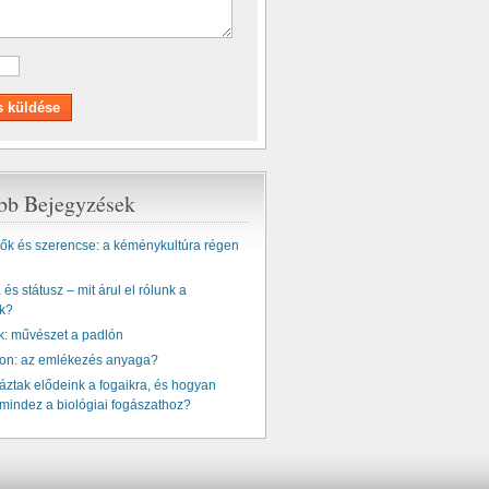
ebb Bejegyzések
k és szerencse: a kéménykultúra régen
és státusz – mit árul el rólunk a
k?
k: művészet a padlón
ton: az emlékezés anyaga?
ztak elődeink a fogaikra, és hogyan
mindez a biológiai fogászathoz?