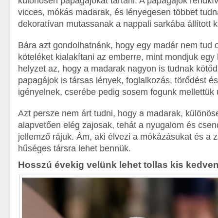
különösen papagájokat tartani. A papagájok rendkívü
vicces, mókás madarak, és lényegesen többet tudn
dekoratívan mutassanak a nappali sarkába állított k
Bára azt gondolhatnánk, hogy egy madár nem tud o
köteléket kialakítani az emberre, mint mondjuk egy 
helyzet az, hogy a madarak nagyon is tudnak kötőd
papagájok is társas lények, foglalkozás, törődést és
igényelnek, cserébe pedig sosem fogunk mellettük 
Azt persze nem árt tudni, hogy a madarak, különö
alapvetően elég zajosak, tehát a nyugalom és csend
jellemző rájuk. Ám, aki élvezi a mókázásukat és a 
hűséges társra lehet bennük.
Hosszú évekig velünk lehet tollas kis kedv