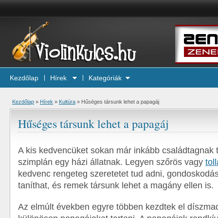
Kezdőlap
Hírek
Kategóriák
Kezdőlap
»
Hírek
»
Kultúra
»
Hűséges társunk lehet a papagáj
Hűséges társunk lehet a papagáj
A kis kedvencüket sokan már inkább családtagnak t
szimplán egy házi állatnak. Legyen szőrös vagy
tol
kedvenc rengeteg szeretetet tud adni, gondoskodás
taníthat, és remek társunk lehet a magány ellen is.
Az elmúlt években egyre többen kezdtek el díszma