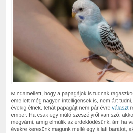
Mindamellett, hogy a papagájok is tudnak ragaszko
emellett még nagyon intelligensek is, nem árt tudni
évekig élnek, tehát papagájt nem pár évre
választ
m
ember. Ha csak egy múló szeszélyről van szó, akk
megvárni, amíg elmúlik az érdeklődésünk, ám ha v
évekre keresünk magunk mellé egy állati barátot, a