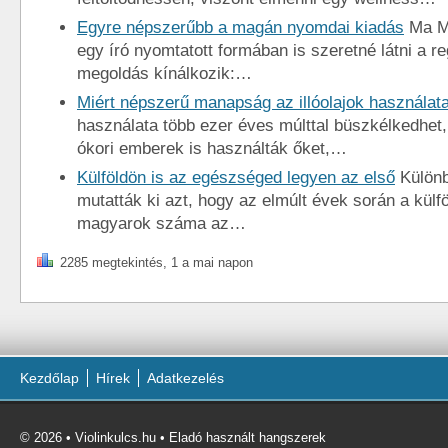
Egyre népszerűbb a magán nyomdai kiadás
Ma M
egy író nyomtatott formában is szeretné látni a r
megoldás kínálkozik:…
Miért népszerű manapság az illóolajok használat
használata több ezer éves múlttal büszkélkedhet
ókori emberek is használták őket,…
Külföldön is az egészséged legyen az első
Különb
mutatták ki azt, hogy az elmúlt évek során a külfö
magyarok száma az…
2285 megtekintés, 1 a mai napon
Kezdőlap
Hírek
Adatkezelés
© 2026 • Violinkulcs.hu • Eladó használt hangszerek