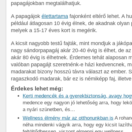
papagájokban megtalálhatjuk.
A papagájok
élettartama
fajonként eltérő lehet. A 
például átlagosan 10 évig élnek, de akadnak olyan 
melyek a 15-17 éves kort is megérik.
A kicsit nagyobb testű fajták, mint mondjuk a jákóp
nagy sándorpapagáj akár 20-40 évig is élhet, de a
akár 80 évig is élhetnek. Érdemes tehát alaposan m
valóban papagájt szeretnénk-e házi kedvencnek, me
madarakat bizony hosszú távra választ az ember. S
ragaszkodó madarak, bár ez is némiképp faj, illetve
Érdekes lehet még:
Kerti medencék és a gyerekbiztonság, avagy hog
medence egy nagyon jó lehetőség arra, hogy lek
a nyári szünetben, és…
Wellness élmény már az otthonunkban is
A rohan
néha mindenki vágyik arra, hogy egy kicsit lazíth
feltöltődhessen, viszont elmenni egy wellness…